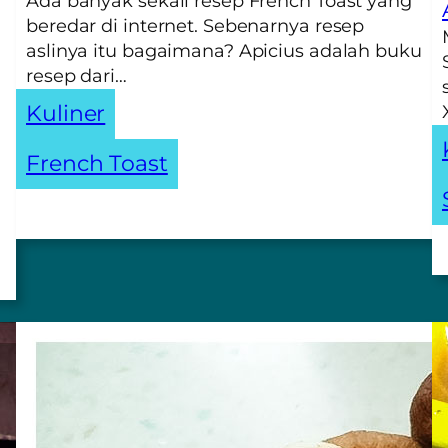
Ada banyak sekali resep French Toast yang
beredar di internet. Sebenarnya resep
aslinya itu bagaimana? Apicius adalah buku
resep dari…
Kuliner
French Toast