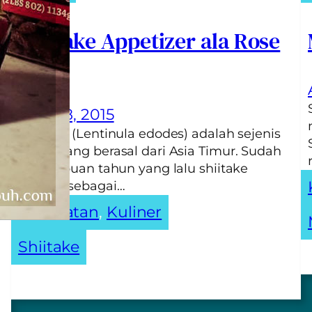
Shiitake Appetizer ala Rose
Chen
April 18, 2015
Shiitake (Lentinula edodes) adalah sejenis
jamur yang berasal dari Asia Timur. Sudah
sejak ribuan tahun yang lalu shiitake
dikenal sebagai…
Kesehatan
, 
Kuliner
Shiitake