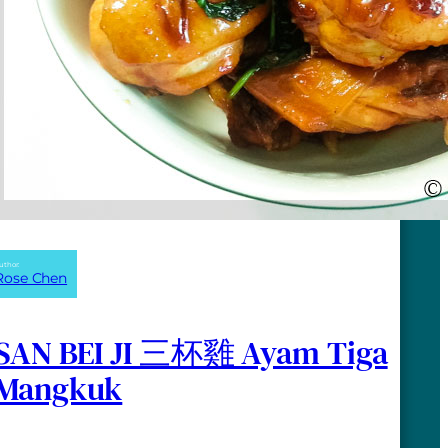
uthor:
Rose Chen
SAN BEI JI 三杯雞 Ayam Tiga
Mangkuk