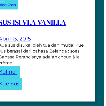
uthor:
Rose Chen
SUS ISI VLA VANILLA
April 13, 2015
Kue sus disukai oleh tua dan muda. Kue
sus berasal dari bahasa Belanda : soes.
Bahasa Perancisnya adalah choux à la
crème.…
Kuliner
Kue Sus