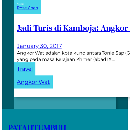
Author:
Rose Chen
Jadi Turis di Kamboja: Angkor
January 30, 2017
Angkor Wat adalah kota kuno antara Tonle Sap 
yang pada masa Kerajaan Khmer (abad IX…
Travel
Angkor Wat
PATAHTUMBUH