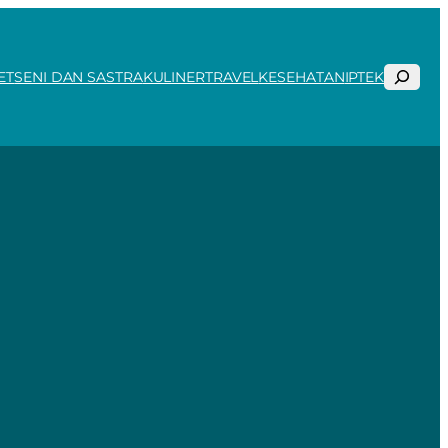
Search
ET
SENI DAN SASTRA
KULINER
TRAVEL
KESEHATAN
IPTEK