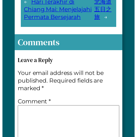
←
Hari Terakhir di
北海道
Chiang Mai: Menjelajahi
五日之
Permata Bersejarah
旅
→
Comments
Leave a Reply
Your email address will not be
published.
Required fields are
marked
*
Comment
*