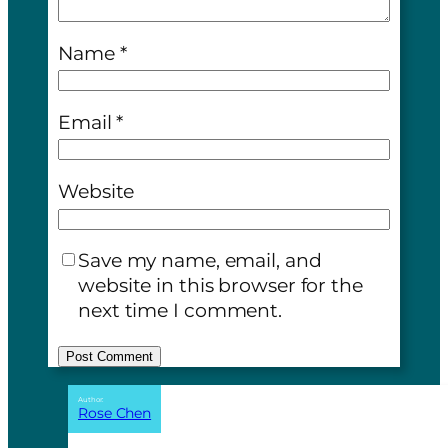
Name
*
Email
*
Website
Save my name, email, and
website in this browser for the
next time I comment.
A
Author:
Rose Chen
l
t