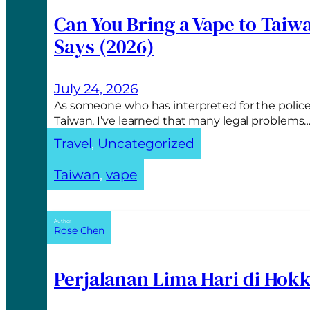
e
Can You Bring a Vape to Taiw
r
Says (2026)
n
a
t
July 24, 2026
i
As someone who has interpreted for the police
v
Taiwan, I’ve learned that many legal problems
e
Travel
, 
Uncategorized
:
Taiwan
, 
vape
Author:
Rose Chen
Perjalanan Lima Hari di Hok