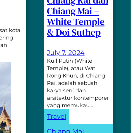
Chiang Rai dan
Chiang Mai –
White Temple
& Doi Suthep
sat kota
ering
dan
July 7, 2024
Kuil Putih (White
Temple), atau Wat
Rong Khun, di Chiang
Rai, adalah sebuah
karya seni dan
arsitektur kontemporer
yang memukau…
Travel
Chiang Mai
, 