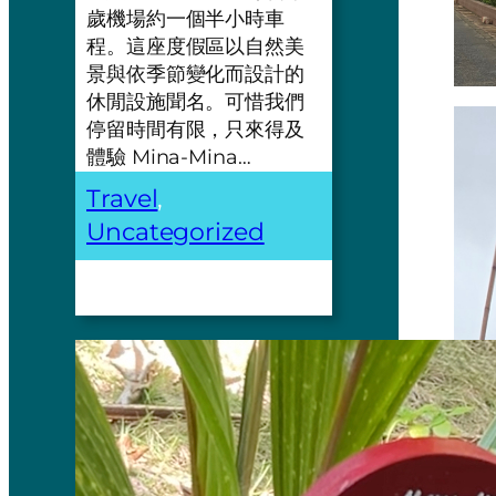
歲機場約一個半小時車
程。這座度假區以自然美
景與依季節變化而設計的
休閒設施聞名。可惜我們
停留時間有限，只來得及
體驗 Mina-Mina…
Travel
, 
Uncategorized