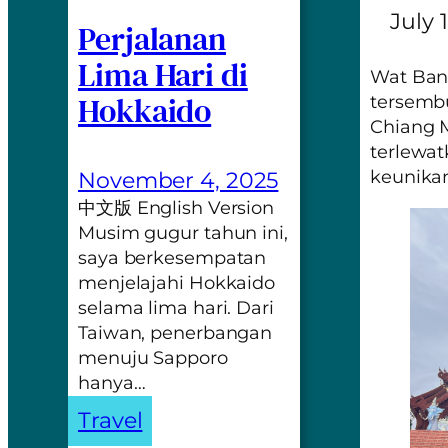
July 
Perjalanan
Lima Hari di
Wat Ban
Hokkaido
tersembu
Chiang M
terlewat
keunika
November 4, 2025
中文版 English Version
Musim gugur tahun ini,
saya berkesempatan
menjelajahi Hokkaido
selama lima hari. Dari
Taiwan, penerbangan
menuju Sapporo
hanya…
Travel