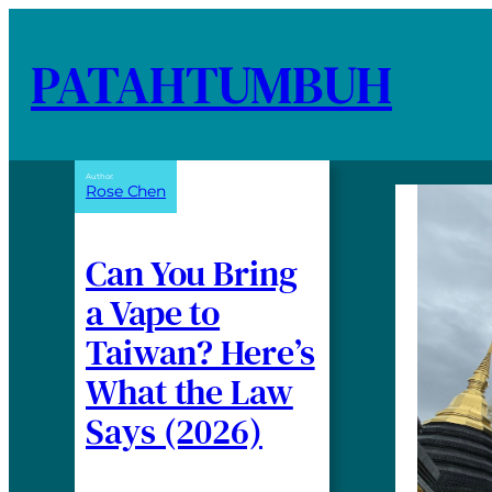
PATAHTUMBUH
Author:
Rose Chen
Can You Bring
a Vape to
Taiwan? Here’s
What the Law
Says (2026)