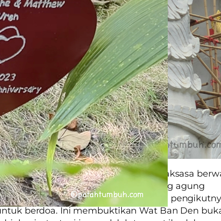
h satu bangunan ada patung Buddha raksasa berw
g menjadi ikon kuil ini. Sosoknya yang agung
kan rasa damai dan ketenangan bagi pengikutn
untuk berdoa. Ini membuktikan Wat Ban Den buk