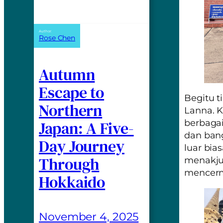
Author:
Rose Chen
Autumn
Escape to
Begitu t
Northern
Lanna. K
Japan: A Five-
berbaga
dan ban
Day Journey
luar bia
Through
menakjub
mencerm
Hokkaido
November 4, 2025