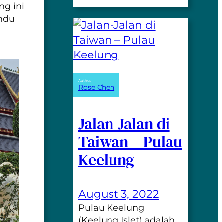
ng ini
ndu
Author:
Rose Chen
Jalan-Jalan di
Taiwan – Pulau
Keelung
August 3, 2022
Pulau Keelung
(Keelung Islet) adalah