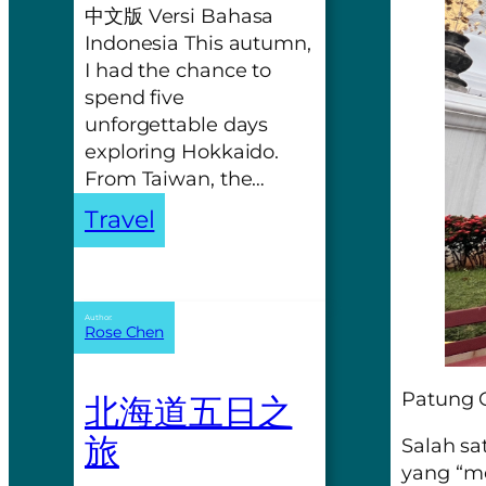
中文版 Versi Bahasa
Indonesia This autumn,
I had the chance to
spend five
unforgettable days
exploring Hokkaido.
From Taiwan, the…
Travel
Author:
Rose Chen
Patung 
北海道五日之
旅
Salah sa
yang “m