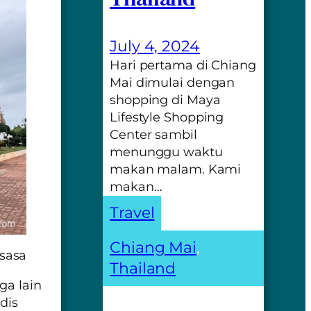
July 4, 2024
Hari pertama di Chiang
Mai dimulai dengan
shopping di Maya
Lifestyle Shopping
Center sambil
menunggu waktu
makan malam. Kami
makan…
Travel
Chiang Mai
, 
sasa
Thailand
ga lain
dis