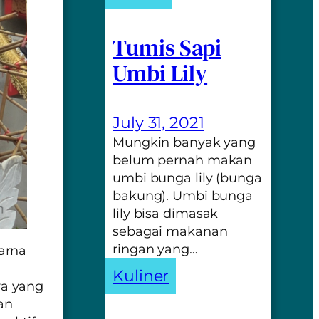
Tumis Sapi
Umbi Lily
July 31, 2021
Mungkin banyak yang
belum pernah makan
umbi bunga lily (bunga
bakung). Umbi bunga
lily bisa dimasak
sebagai makanan
ringan yang…
arna
Kuliner
ya yang
an