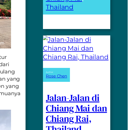
Thailand
tur
dari
julang
Author:
Rose Chen
an yang
en yang
semuanya
Jalan-Jalan di
Chiang Mai dan
Chiang Rai,
Thailand