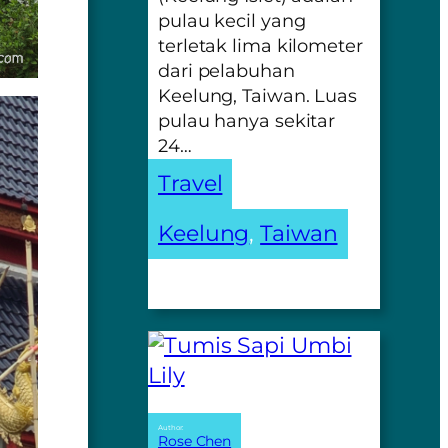
pulau kecil yang
terletak lima kilometer
dari pelabuhan
Keelung, Taiwan. Luas
pulau hanya sekitar
24…
Travel
Keelung
, 
Taiwan
Author:
Rose Chen