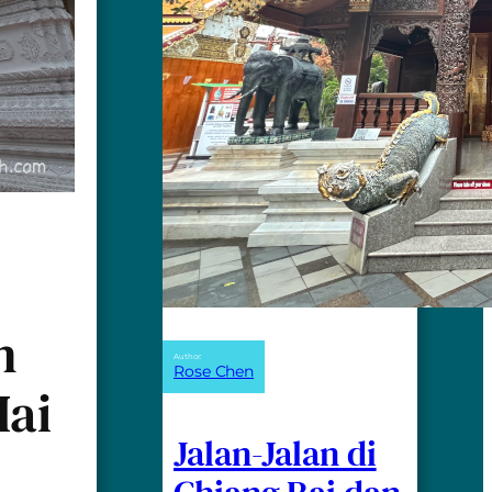
n
Author:
Rose Chen
Mai
Jalan-Jalan di