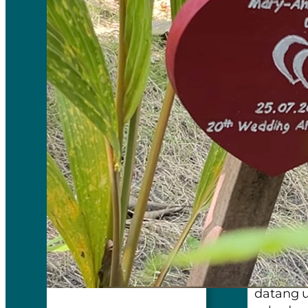
Di sala
emas yan
memberi
datang 