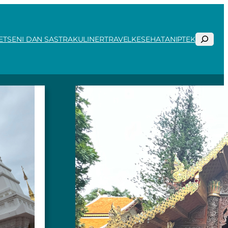
Search
ET
SENI DAN SASTRA
KULINER
TRAVEL
KESEHATAN
IPTEK