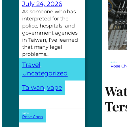
July 24, 2026
As someone who has
interpreted for the
police, hospitals, and
government agencies
in Taiwan, I’ve learned
that many legal
problems…
Author:
Travel
, 
Rose Ch
Uncategorized
Wat
Taiwan
, 
vape
Ter
Author:
Rose Chen