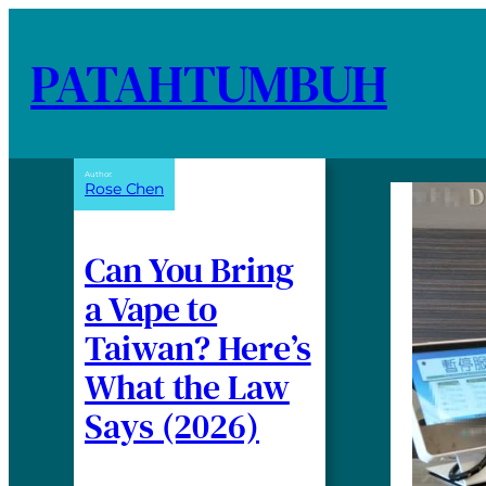
PATAHTUMBUH
Author:
Rose Chen
Can You Bring
a Vape to
Taiwan? Here’s
What the Law
Says (2026)