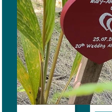
1. Tas p
ke pung
punggu
2. Kipas
mencoba
3. Selal
barisan 
4. Bila 
segera t
buka.
Lifesty
Budaya