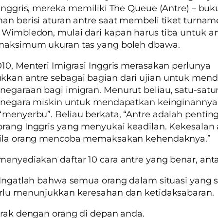
 Inggris, mereka memiliki The Queue (Antre) – buku
an berisi aturan antre saat membeli tiket turnam
Wimbledon, mulai dari kapan harus tiba untuk an
maksimum ukuran tas yang boleh dbawa.
10, Menteri Imigrasi Inggris merasakan perlunya
kan antre sebagai bagian dari ujian untuk men
egaraan bagi imigran. Menurut beliau, satu-satu
i negara miskin untuk mendapatkan keinginannya
menyerbu”. Beliau berkata, “Antre adalah pentin
rang Inggris yang menyukai keadilan. Kekesalan
bila orang mencoba memaksakan kehendaknya.”
enyediakan daftar 10 cara antre yang benar, anta
 Ingatlah bahwa semua orang dalam situasi yang 
erlu menunjukkan keresahan dan ketidaksabaran.
arak dengan orang di depan anda.