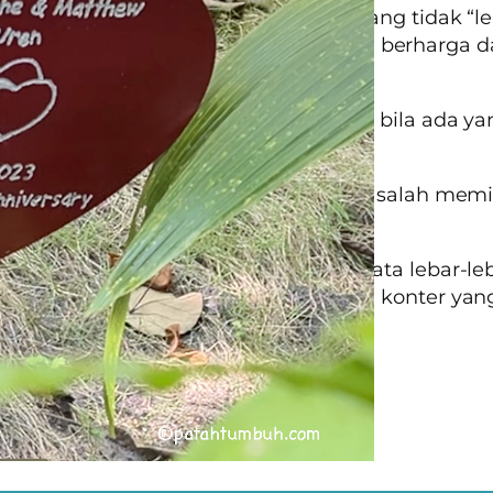
unggung – Penting agar orang di belakang tidak “l
gung kita. Hindari menyimpan barang berharga d
ng.
 – Untuk menyejukkan dan jadi senjata bila ada ya
 colek-colek.
u tanya orang di depan anda agar tidak salah memi
antre.
masih berada jauh di belakang, buka mata lebar-le
ahu dan bisa langsung pindah jika ada konter yan
le
 Antre