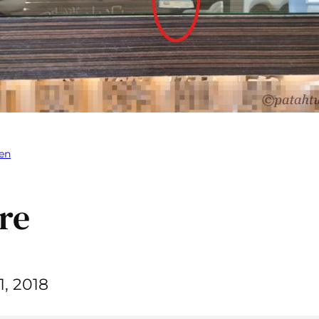
en
re
11, 2018