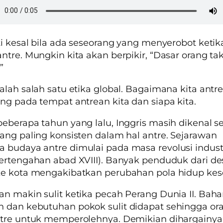
ti kesal bila ada seseorang yang menyerobot ketika
ntre. Mungkin kita akan berpikir, “Dasar orang ta
.”
alah salah satu etika global. Bagaimana kita antre
ng pada tempat antrean kita dan siapa kita.
eberapa tahun yang lalu, Inggris masih dikenal s
ang paling konsisten dalam hal antre. Sejarawan
budaya antre dimulai pada masa revolusi industr
ertengahan abad XVIII). Banyak penduduk dari de
ke kota mengakibatkan perubahan pola hidup kes
n makin sulit ketika pecah Perang Dunia II. Bah
 dan kebutuhan pokok sulit didapat sehingga or
ntre untuk memperolehnya. Demikian dihargainy