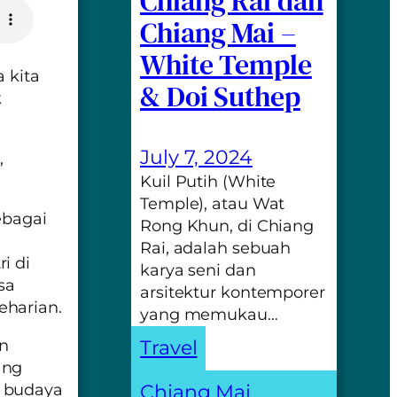
Chiang Rai dan
Chiang Mai –
White Temple
 kita
& Doi Suthep
k
July 7, 2024
,
Kuil Putih (White
Temple), atau Wat
ebagai
Rong Khun, di Chiang
Rai, adalah sebuah
i di
karya seni dan
sa
arsitektur kontemporer
eharian.
yang memukau…
an
Travel
ang
a budaya
Chiang Mai
, 