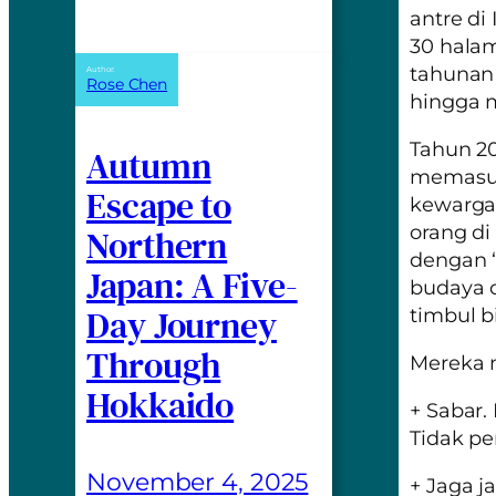
antre di
30 halam
tahunan 
Author:
Rose Chen
hingga 
Tahun 20
Autumn
memasuk
Escape to
kewargan
orang d
Northern
dengan “
Japan: A Five-
budaya o
Day Journey
timbul 
Through
Mereka m
Hokkaido
+ Sabar.
Tidak p
November 4, 2025
+ Jaga j