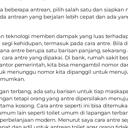
da beberapa antrean, pilih salah satu dan siapkan
a antrean yang berjalan lebih cepat dan ada yan
n teknologi memberi dampak yang luas terhada
 segi kehidupan, termasuk pada cara antre. Bila d
na antre berupa satu barisan panjang, sekarang
 cara antre yang dipakai. Di bank, rumah sakit bes
antor pemerintah, kita bisa mengambil nomor dar
uk menunggu nomor kita dipanggil untuk menuju
umumkan.
gan terbang, ada satu barisan untuk tiap maskapa
gan tetapi orang yang antre dipersilakan menuju
tama kosong. Cara antre seperti ini bisa ditemuka
mum lain seperti toilet umum di lapangan terba
 perbelanjaan modern. Menurut saya cara antre sep
epat dan adil untuk antrean toilet agar orang tidak