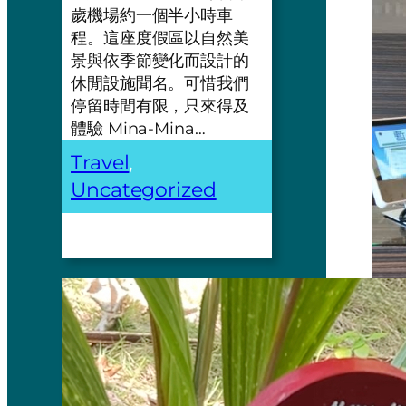
歲機場約一個半小時車
程。這座度假區以自然美
景與依季節變化而設計的
休閒設施聞名。可惜我們
停留時間有限，只來得及
體驗 Mina-Mina…
Travel
, 
Uncategorized
Tips Ant