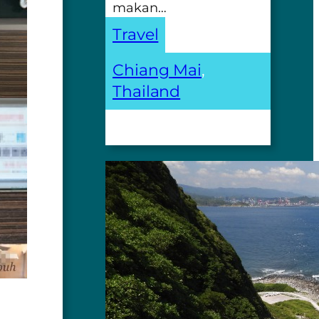
makan…
Travel
Chiang Mai
, 
Thailand