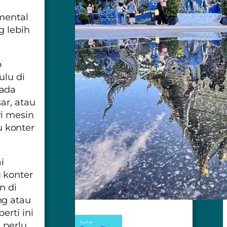
 mental
g lebih
p
ulu di
 ada
ar, atau
i mesin
 konter
i
 konter
n di
ng atau
erti ini
 perlu
Author: