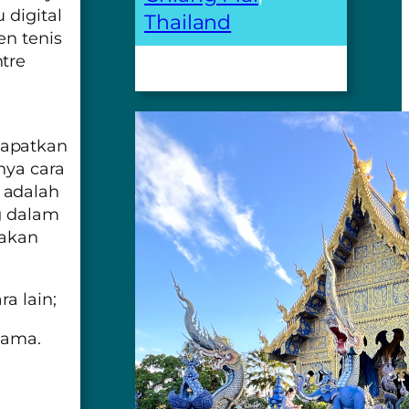
 digital
Thailand
en tenis
tre
dapatkan
nya cara
 adalah
g dalam
 akan
ra lain;
sama.