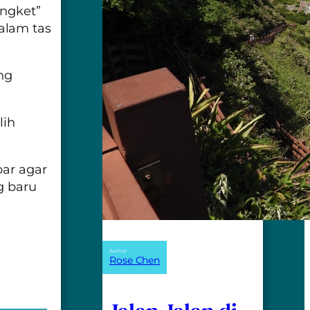
engket”
alam tas
ng
lih
bar agar
g baru
Author:
Rose Chen