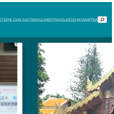
Search
ET
SENI DAN SASTRA
KULINER
TRAVEL
KESEHATAN
IPTEK