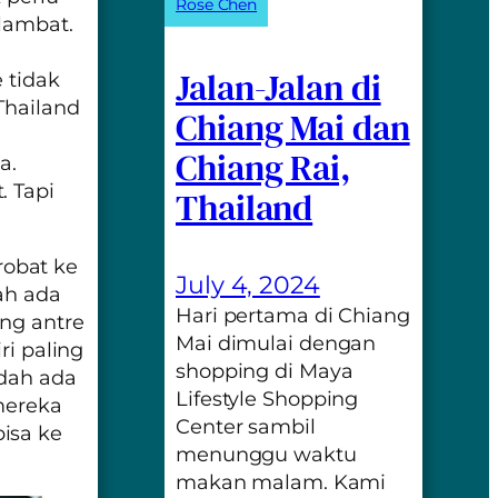
Rose Chen
lambat.
Jalan-Jalan di
 tidak
Thailand
Chiang Mai dan
Chiang Rai,
a.
. Tapi
Thailand
obat ke
July 4, 2024
ah ada
Hari pertama di Chiang
ng antre
Mai dimulai dengan
ri paling
shopping di Maya
udah ada
Lifestyle Shopping
 mereka
Center sambil
isa ke
menunggu waktu
makan malam. Kami