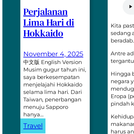
Perjalanan
Lima Hari di
Kita pas
Hokkaido
sedang a
beradab
November 4, 2025
Antre ad
tergantu
中文版 English Version
Musim gugur tahun ini,
Hingga b
saya berkesempatan
negara y
menjelajahi Hokkaido
menduga 
selama lima hari. Dari
Eropa (p
Taiwan, penerbangan
pindah 
menuju Sapporo
hanya…
Kehidupa
makanan
Travel
harus a