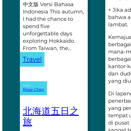
中文版 Versi Bahasa
+ Jika a
Indonesia This autumn,
bahwa ad
I had the chance to
lambat.
spend five
unforgettable days
Kemajua
exploring Hokkaido.
berbagai
From Taiwan, the…
mana-ma
Travel
berbagai
kantor-k
dan dud
yang di
Author:
Rose Chen
Di lapan
penerban
北海道五日之
yang per
tempat u
旅
di pusat
sangat t