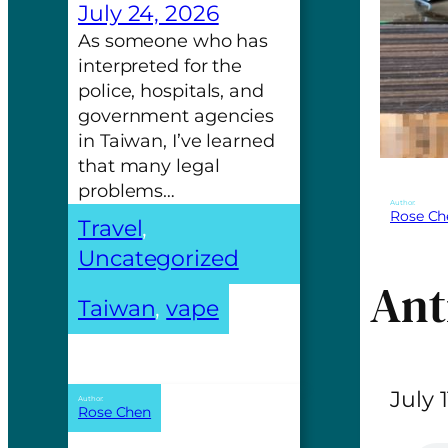
July 24, 2026
As someone who has
interpreted for the
police, hospitals, and
government agencies
in Taiwan, I’ve learned
that many legal
problems…
Author:
Rose Ch
Travel
, 
Uncategorized
Ant
Taiwan
, 
vape
July 
Author:
Rose Chen