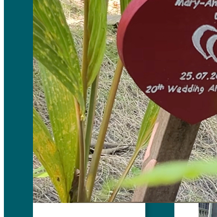
ada bilik
seperti:
segala 
syukur.