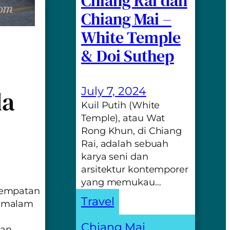
Chiang Rai dan
Chiang Mai –
White Temple
& Doi Suthep
July 7, 2024
la
Kuil Putih (White
Temple), atau Wat
Rong Khun, di Chiang
Rai, adalah sebuah
karya seni dan
arsitektur kontemporer
yang memukau…
sempatan
Travel
h malam
Chiang Mai
, 
han