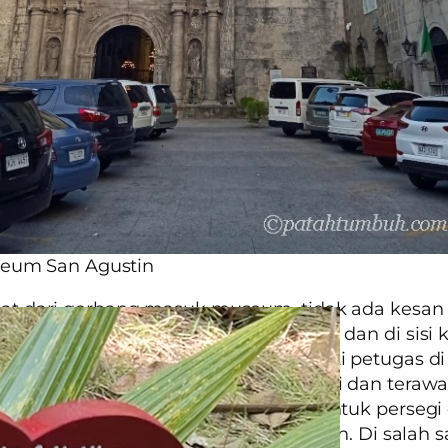
eum San Agustin
ihat dari gerbang masuk museum, tidak ada kesan
anya ada loket penjualan tiket masuk dan di sisi
et untuk pengunjung. Setelah melewati petugas di
ampak ruangan yang luas, tertata rapi dan terawat
 dalam terdiri dari dua lantai berbentuk perseg
ridor di tiap sisi yang mengitari taman. Di salah sa