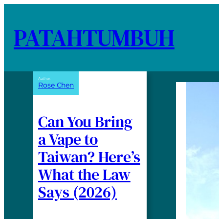
PATAHTUMBUH
Author:
Rose Chen
Can You Bring
a Vape to
Taiwan? Here’s
What the Law
Says (2026)