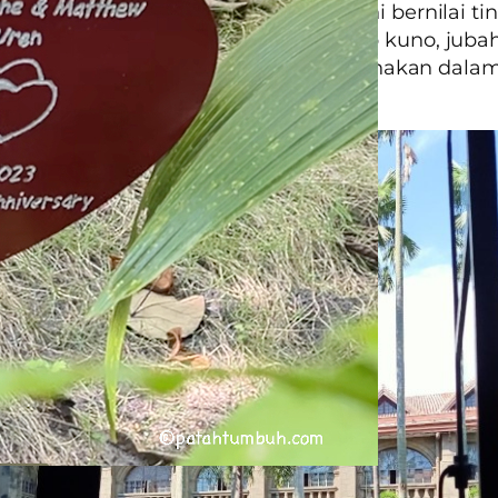
-bilik berisi relik dan benda-benda seni bernilai ti
 patung kayu dan gading, lukisan, kitab kuno, juba
macam perlengkapan yang biasa digunakan dala