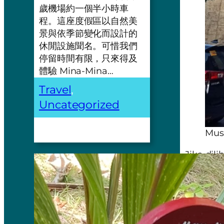
歲機場約一個半小時車
程。這座度假區以自然美
景與依季節變化而設計的
休閒設施聞名。可惜我們
停留時間有限，只來得及
體驗 Mina-Mina…
Travel
, 
Uncategorized
Mus
Jika dil
karena h
ada toil
masuk, t
Bangunan
lorong/ko