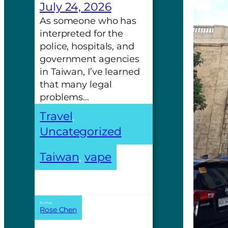
July 24, 2026
As someone who has
interpreted for the
police, hospitals, and
government agencies
in Taiwan, I’ve learned
that many legal
problems…
Travel
, 
Uncategorized
Taiwan
, 
vape
Author:
Rose Chen