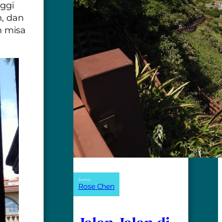
nggi
h, dan
m misa
Author:
Rose Chen