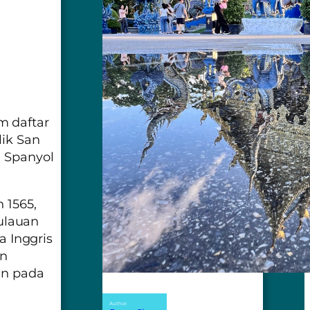
m daftar
lik San
a Spanyol
 1565,
ulauan
a Inggris
an
an pada
Author: