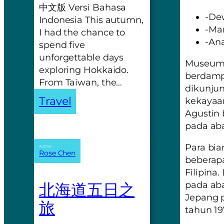
中文版 Versi Bahasa
-De
Indonesia This autumn,
-Ma
I had the chance to
-An
spend five
unforgettable days
Museum d
exploring Hokkaido.
berdamp
From Taiwan, the…
dikunjun
Travel
kekayaan
Agustin 
pada aba
Para bia
Author:
Rose Chen
beberap
Filipina
北海道五日之
pada aba
Jepang p
旅
tahun 19