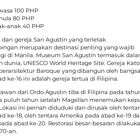
wasa 100 PHP
nula 80 PHP
ak-anak 40 PHP
an gereja San Agustin yang terletak
ingan merupakan destinasi penting yang wajib
gi di Manila. Museum San Agustin termasuk dala
 dunia, UNESCO World Heritage Site. Gereja Kato
berarsitektur Baroque yang dibangun oleh bangs
d ke-16 ini adalah gereja tertua di Filipina.
rawan dari Ordo Agustin tiba di Filipina pada tahun
a puluh tahun setelah Magellan menemukan kep
. Lokasi ini pernah diduduki dan dirusak oleh tentar
d ke-18, oleh tentara Amerika pada abad ke-19 d
ada abad ke-20. Restorasi besar-besaran dilakuk
70-an.