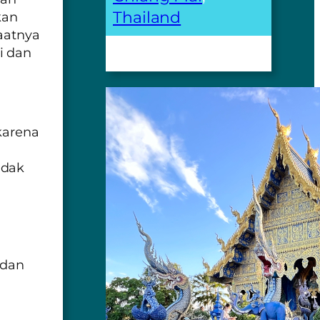
Thailand
kan
saatnya
i dan
karena
idak
 dan