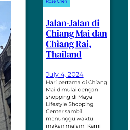
Rose Chen
Jalan-Jalan di
Chiang Mai dan
Chiang Rai,
Thailand
July 4, 2024
Hari pertama di Chiang
Mai dimulai dengan
shopping di Maya
Lifestyle Shopping
Center sambil
menunggu waktu
makan malam. Kami