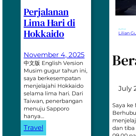
Perjalanan
Lima Hari di
Hokkaido
Author:
Lilian 
Ber
November 4, 2025
中文版 English Version
Musim gugur tahun ini,
saya berkesempatan
menjelajahi Hokkaido
July 
selama lima hari. Dari
Taiwan, penerbangan
Saya ke
menuju Sapporo
Berhubu
hanya…
menjela
Travel
dan tiba
09.00 pa