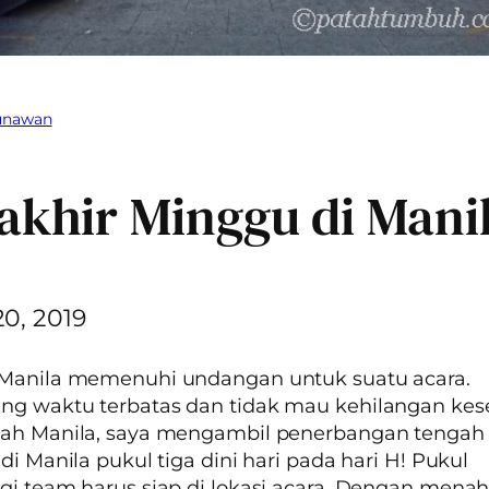
Gunawan
akhir Minggu di Mani
20, 2019
 Manila memenuhi undangan untuk suatu acara.
ng waktu terbatas dan tidak mau kehilangan ke
jah Manila, saya mengambil penerbangan tenga
 di Manila pukul tiga dini hari pada hari H! Pukul
gi team harus siap di lokasi acara. Dengan mena