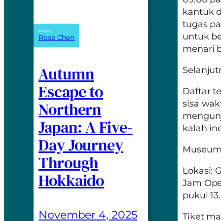
kantuk d
tugas pa
Author:
untuk b
Rose Chen
menari 
Autumn
Selanjut
Escape to
Daftar t
sisa wak
Northern
mengunj
Japan: A Five-
kalah in
Day Journey
Museum 
Through
Lokasi: 
Hokkaido
Jam Oper
pukul 13
November 4, 2025
Tiket m