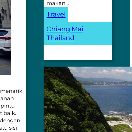
makan…
Travel
Chiang Mai
, 
Thailand
 menarik
 kanan
 pintu
 baik.
i dengan
tu sisi