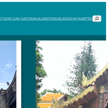
Search
ET
SENI DAN SASTRA
KULINER
TRAVEL
KESEHATAN
IPTEK