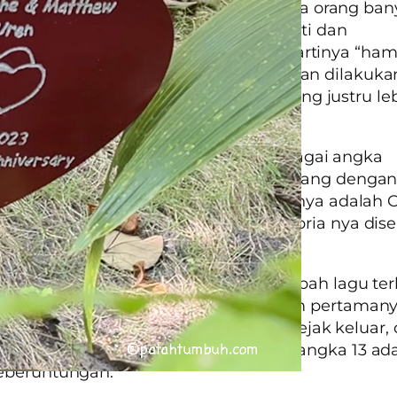
ari membagi-bagikan makanan kepada orang ban
a bagi sampai orang ke 13, dia berhenti dan
apkan,
“Terah”
berulang-ulang. Terah artinya “ha
erbuatannya dilaporkan kepada raja dan dilakuka
saan keuangan, ditemukan jumlah uang justru le
dari sebelumnya.
University
menganggap angka 13 sebagai angka
ungan. Didirikan tahun 1819 oleh 13 orang denga
r, 13 doa dan 13 artikel. Alamat kampusnya adalah
, Hamilton, New York
. Grup a cappella pria nya dis
13
.
k kenal Taylor Swift, penyanyi, penggubah lagu te
rika? Dia lahir tgl 13 Desember. Album pertaman
mas hanya dalam waktu 13 minggu sejak keluar, 
ttoo angka 13 di tangannya. Baginya, angka 13 ad
eberuntungan.