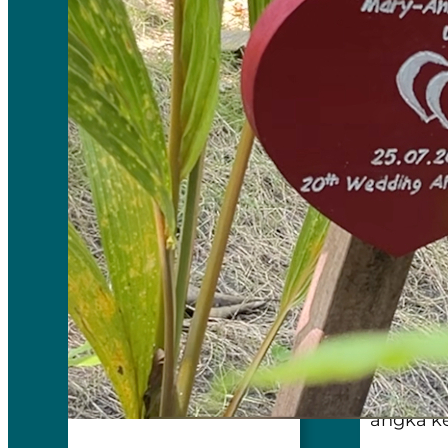
suatu h
Waktu di
menguc
Ketika p
pemerik
banyak 
Colgate 
keberunt
13 dolla
Drive 13
Colgate 
Siapa ta
dari Ame
meraih e
punya ta
angka k