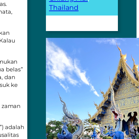
as.
Thailand
mata,
akan
 Kalau
emukan
ua belas”
a, dan
suk ke
i zaman
”) adalah
salitas