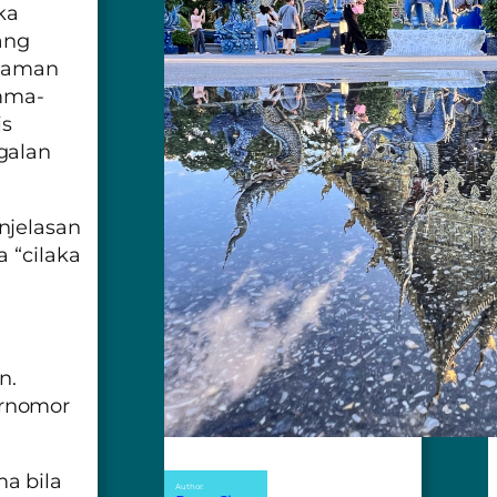
ka
ang
alaman
mma-
is
galan
njelasan
 “cilaka
n.
ernomor
a bila
Author: