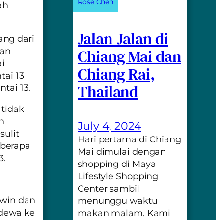
Rose Chen
ah
Jalan-Jalan di
yang dari
kan
Chiang Mai dan
ai
Chiang Rai,
tai 13
Thailand
tai 13.
 tidak
n
July 4, 2024
sulit
Hari pertama di Chiang
eberapa
Mai dimulai dengan
3.
shopping di Maya
Lifestyle Shopping
Center sambil
dwin dan
menunggu waktu
 dewa ke
makan malam. Kami