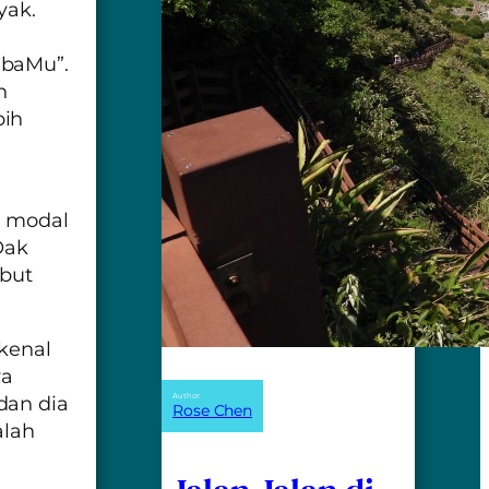
yak.
mbaMu”.
n
bih
n modal
Oak
ebut
rkenal
ya
Author:
dan dia
Rose Chen
alah