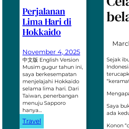
Cel
Perjalanan
bel
Lima Hari di
Hokkaido
March
November 4, 2025
Sejak ib
中文版 English Version
Indonesi
Musim gugur tahun ini,
terucapk
saya berkesempatan
“keramat
menjelajahi Hokkaido
selama lima hari. Dari
Mengapa
Taiwan, penerbangan
menuju Sapporo
Saya buk
hanya…
ada kedu
Travel
Konon “c