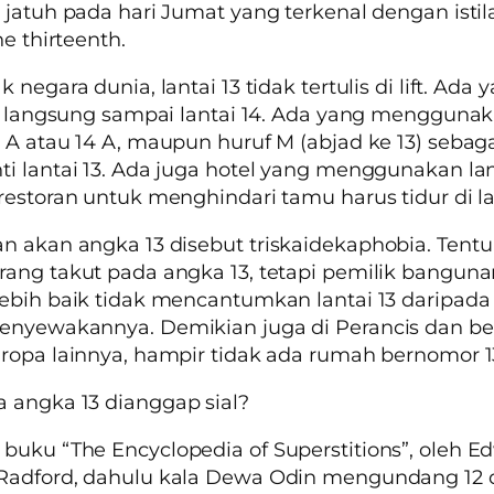
 jatuh pada hari Jumat yang terkenal dengan istil
he thirteenth
.
 negara dunia, lantai 13 tidak tertulis di lift. Ada 
2, langsung sampai lantai 14. Ada yang mengguna
 A atau 14 A, maupun huruf M (abjad ke 13) sebag
i lantai 13. Ada juga hotel yang menggunakan lan
restoran untuk menghindari tamu harus tidur di lan
an akan angka 13 disebut
triskaidekaphobia
. Tentu
ang takut pada angka 13, tetapi pemilik banguna
ebih baik tidak mencantumkan lantai 13 daripada 
enyewakannya. Demikian juga di Perancis dan b
ropa lainnya, hampir tidak ada rumah bernomor 1
 angka 13 dianggap sial?
 buku
“The Encyclopedia of Superstitions”
, oleh E
Radford, dahulu kala Dewa Odin mengundang 12