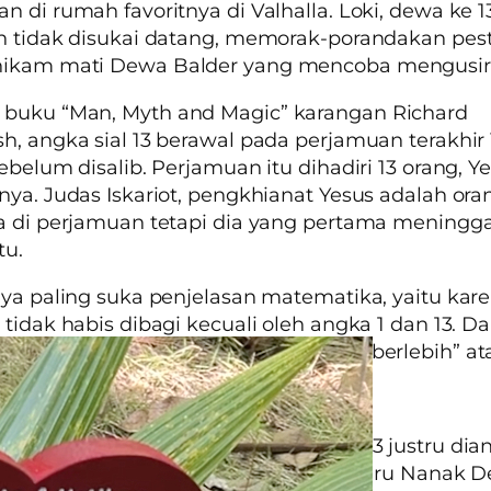
n di rumah favoritnya di Valhalla. Loki, dewa ke 
n tidak disukai datang, memorak-porandakan pest
ikam mati Dewa Balder yang mencoba mengusir
 buku
“Man, Myth and Magic”
karangan Richard
h, angka sial 13 berawal pada perjamuan terakhir
sebelum disalib. Perjamuan itu dihadiri 13 orang, Y
nya. Judas Iskariot, pengkhianat Yesus adalah ora
a di perjamuan tetapi dia yang pertama meningg
tu.
aya paling suka penjelasan matematika, yaitu kar
 tidak habis dibagi kecuali oleh angka 1 dan 13. D
n kelompok, selalu ada orang yang “berlebih” atau
ngka 13 selalu dianggap sial?
budayaan suku Sikh di India, angka 13 justru di
ritanya, ada seorang yang dipanggil Guru Nanak De