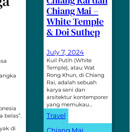
ga
Chiang Rai dan
Chiang Mai –
White Temple
& Doi Suthep
July 7, 2024
Kuil Putih (White
asa
Temple), atau Wat
”
Rong Khun, di Chiang
-angka
Rai, adalah sebuah
karya seni dan
arsitektur kontemporer
yang memukau…
onesia
Travel
 belas”.
yak di
Chiang Mai
, 