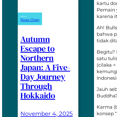
kartu d
Pemain y
karena i
Author:
Rose Chen
Ah! Bulls
bahwa pe
Autumn
tidak di
Escape to
Begitu?
Northern
satu tul
Japan: A Five-
(cilaka 
kemungk
Day Journey
Indonesi
Through
Jauh se
Hokkaido
Buddha?
Karma
(
November 4, 2025
konsep “