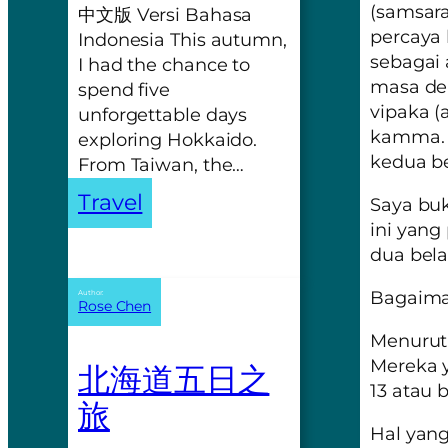
(
samsar
中文版 Versi Bahasa
percaya
Indonesia This autumn,
sebagai
I had the chance to
masa de
spend five
vipaka
(a
unforgettable days
kamma. M
exploring Hokkaido.
kedua be
From Taiwan, the…
Travel
Saya buk
ini yang
dua bela
Bagaima
Author:
Rose Chen
Menurut
Mereka 
北海道五日之
13 atau 
旅
Hal yang