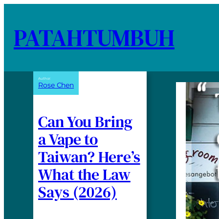
PATAHTUMBUH
Author:
Rose Chen
Can You Bring
a Vape to
Taiwan? Here’s
What the Law
Says (2026)