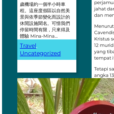
perjamua
歲機場約一個半小時車
jahat da
程。這座度假區以自然美
dan men
景與依季節變化而設計的
休閒設施聞名。可惜我們
Menurut
停留時間有限，只來得及
Cavendis
體驗 Mina-Mina…
Kristus 
Travel
, 
12 murid
yang tib
Uncategorized
tempat i
Tetapi s
angka 13
pembagia
Apakah a
Dalam ke
suci. Ce