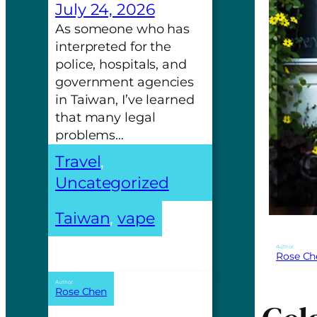
July 24, 2026
As someone who has
interpreted for the
police, hospitals, and
government agencies
in Taiwan, I’ve learned
that many legal
problems…
Travel
, 
Uncategorized
Taiwan
, 
vape
Author:
Rose Ch
Author:
Rose Chen