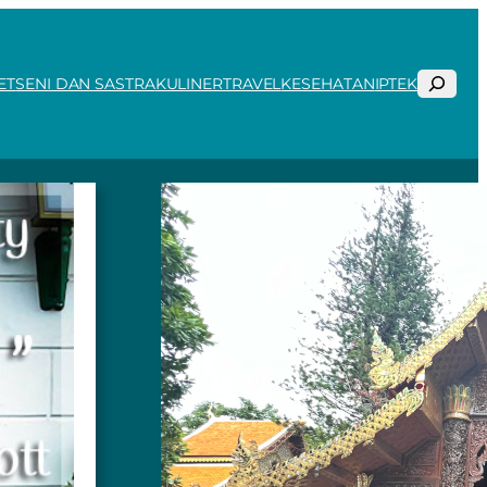
Search
ET
SENI DAN SASTRA
KULINER
TRAVEL
KESEHATAN
IPTEK