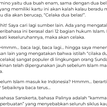
omino yaitu dua buah enam, sama dengan dua bel
ang memiliki kartu ini akan kalah kalau beradu 
tu dia akan berucap, “Celaka dua belas!”.
hit!
Saya cari lagi sumber lain. Ada yang mengat
ribahasa ini berasal dari 12 bagian hukum Islam.
taati keseluruhannya, maka akan celaka.
Hmmm…
baca lagi, baca lagi… hingga saya men
isan lain yang mengatakan bahwa istilah “cilaka d
= celaka) sangat populer di lingkungan orang Sund
inan telah dipergunakan jauh sebelum Islam ma
a.
belum Islam masuk ke Indonesia?
Hmmm…
berart
 Sebaiknya baca terus…
bahasa Sanskerta, bahasa Palinya adalah “
kamma
perbuatan” yang menyebabkan seluruh siklus kau