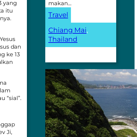
13 yang
makan…
a itu
Travel
nya.
Chiang Mai
, 
Thailand
 Yesus
esus dan
ng ke 13
alkan
ena
alam
 “sial”.
anggap
v Ji,