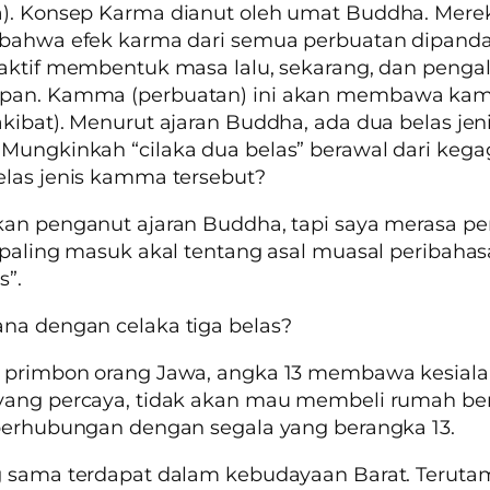
a
). Konsep
Karma
dianut oleh umat Buddha. Mere
 bahwa efek karma dari semua perbuatan dipand
 aktif membentuk masa lalu, sekarang, dan peng
pan.
Kamma
(perbuatan) ini akan membawa
ka
kibat). Menurut ajaran Buddha, ada dua belas jen
ungkinkah “cilaka dua belas” berawal dari kega
las jenis kamma tersebut?
an penganut ajaran Buddha, tapi saya merasa pe
 paling masuk akal tentang asal muasal peribahasa
s”.
na dengan celaka tiga belas?
 primbon orang Jawa, angka 13 membawa kesiala
yang percaya, tidak akan mau membeli rumah b
berhubungan dengan segala yang berangka 13.
 sama terdapat dalam kebudayaan Barat. Terutam