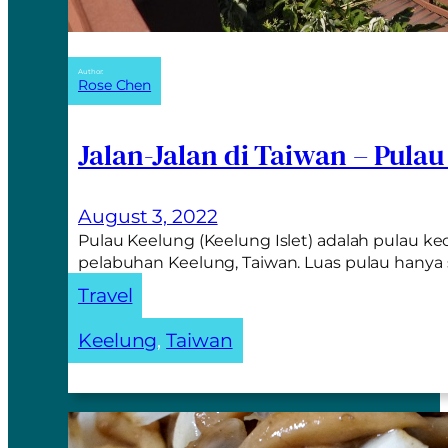
Author:
Rose Chen
Jalan-Jalan di Taiwan – Pula
August 3, 2022
Pulau Keelung (Keelung Islet) adalah pulau keci
pelabuhan Keelung, Taiwan. Luas pulau hanya 
Travel
Keelung
, 
Taiwan