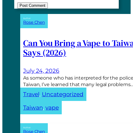
A
Author:
Rose Chen
l
t
e
Can You Bring a Vape to Taiw
r
Says (2026)
n
a
t
July 24, 2026
i
As someone who has interpreted for the police
v
Taiwan, I’ve learned that many legal problems
e
Travel
, 
Uncategorized
:
Taiwan
, 
vape
Author:
Rose Chen