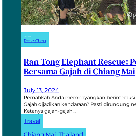
Author:
Rose Chen
Ran Tong Elephant Rescue: 
Bersama Gajah di Chiang Mai
July 13, 2024
Pernahkah Anda membayangkan berinteraksi 
Gajah dijadikan kendaraan? Pasti dirundung n
Katanya gajah-gajah…
Travel
Chiang Mai
, 
Thailand