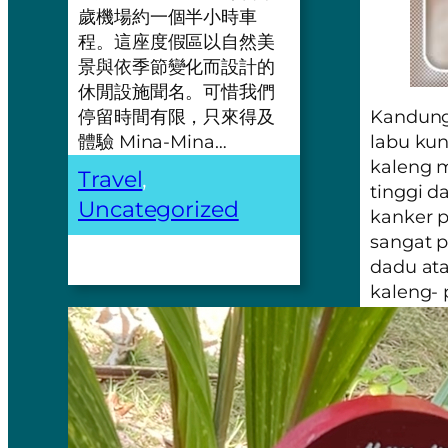
歲機場約一個半小時車
程。這座度假區以自然美
景與依季節變化而設計的
休閒設施聞名。可惜我們
Kandunga
停留時間有限，只來得及
labu kun
體驗 Mina-Mina…
kaleng
Travel
, 
tinggi d
Uncategorized
kanker p
sangat p
dadu ata
kaleng- 
cepat ru
Walau ka
vitamin 
sedikit 
rasanya 