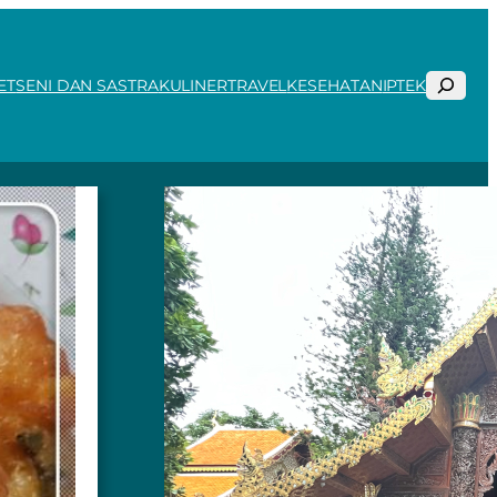
Search
ET
SENI DAN SASTRA
KULINER
TRAVEL
KESEHATAN
IPTEK