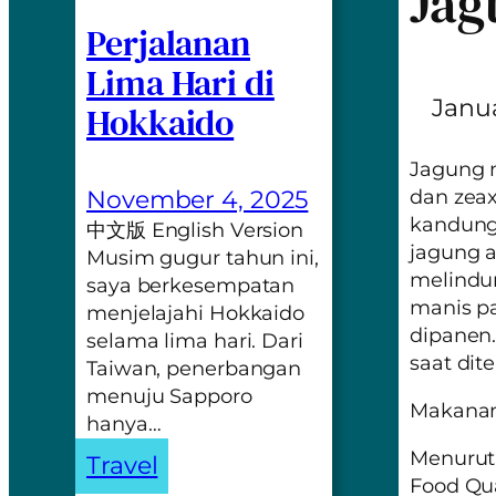
Jag
Perjalanan
Lima Hari di
Janua
Hokkaido
Jagung m
November 4, 2025
dan
zea
kandunga
中文版 English Version
jagung a
Musim gugur tahun ini,
melindun
saya berkesempatan
manis pa
menjelajahi Hokkaido
dipanen.
selama lima hari. Dari
saat dit
Taiwan, penerbangan
menuju Sapporo
Makanan
hanya…
Menurut
Travel
Food Qua