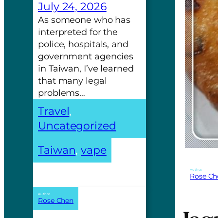
July 24, 2026
As someone who has
interpreted for the
police, hospitals, and
government agencies
in Taiwan, I’ve learned
that many legal
problems…
Travel
, 
Uncategorized
Taiwan
, 
vape
Author:
Rose Ch
Author:
Rose Chen