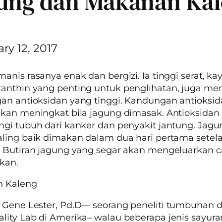
ung dan Makanan Ka
ry 12, 2017
anis rasanya enak dan bergizi. Ia tinggi serat, ka
xanthin
yang penting untuk penglihatan, juga mem
n antioksidan yang tinggi. Kandungan antioksid
kan meningkat bila jagung dimasak. Antioksidan
gi tubuh dari kanker dan penyakit jantung. Jagu
ling baik dimakan dalam dua hari pertama setel
 Butiran jagung yang segar akan mengeluarkan c
ekan.
 Kaleng
 Gene Lester, Pd.D— seorang peneliti tumbuhan 
lity Lab
di Amerika– walau beberapa jenis sayura