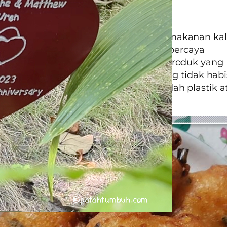
Makanan Kaleng
dalam kaleng yang digunakan untuk makanan ka
 dilapisi
bisphenol A (BPA)
. BPA ini dipercaya
gu fungsi endokrin tubuh. Belilah produk yang 
 pilihan itu. Jika makanan dalam kaleng tidak habi
n, pindahkanlah isinya ke dalam wadah plastik a
sih dan simpan dalam kulkas.