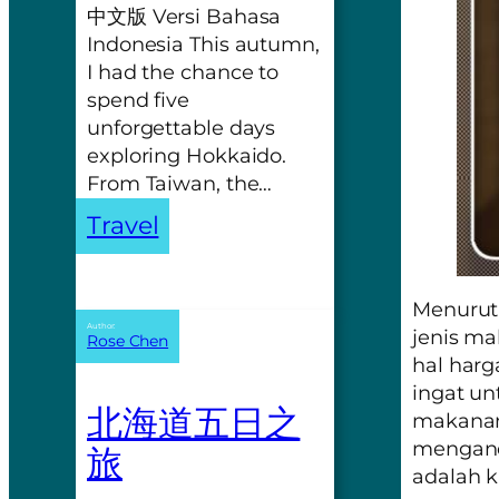
中文版 Versi Bahasa
Indonesia This autumn,
I had the chance to
spend five
unforgettable days
exploring Hokkaido.
From Taiwan, the…
Travel
Menurut 
Author:
jenis m
Rose Chen
hal harg
ingat u
北海道五日之
makanan
mengand
旅
adalah k