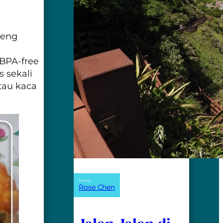
leng
BPA-free
s sekali
tau kaca
Author:
Rose Chen