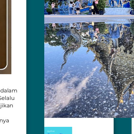
 dalam
Selalu
jikan
anya
Author: