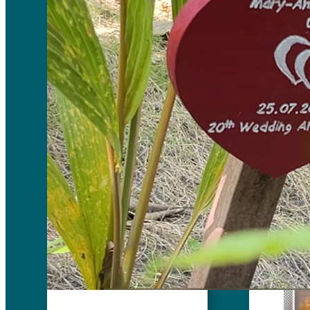
Kontra 
Bagian 
biasanya
menggang
bila ada
digunaka
yang ber