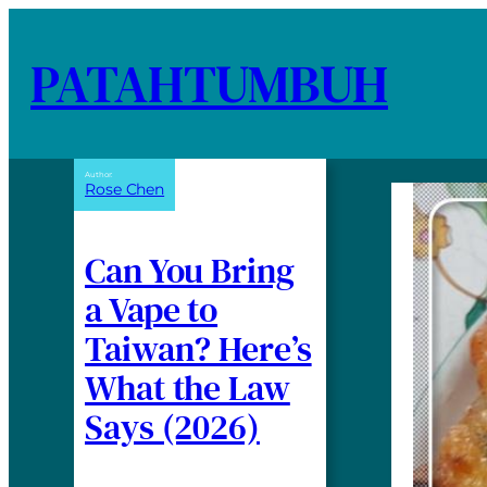
PATAHTUMBUH
Author:
Rose Chen
Can You Bring
a Vape to
Taiwan? Here’s
What the Law
Says (2026)