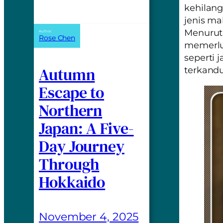
kehilang
jenis ma
Menurut 
Author:
Rose Chen
memerlu
seperti 
Autumn
terkand
Escape to
Northern
Japan: A Five-
Day Journey
Through
Hokkaido
November 4, 2025