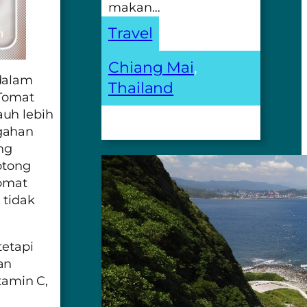
makan…
Travel
Chiang Mai
, 
dalam
Thailand
 Tomat
auh lebih
gahan
ng
otong
tomat
 tidak
tetapi
an
tamin C,