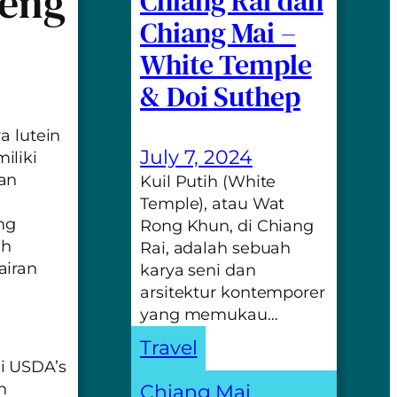
leng
Chiang Rai dan
Chiang Mai –
White Temple
& Doi Suthep
ya
lutein
July 7, 2024
iliki
an
Kuil Putih (White
Temple), atau Wat
ng
Rong Khun, di Chiang
ah
Rai, adalah sebuah
airan
karya seni dan
arsitektur kontemporer
yang memukau…
Travel
di
USDA’s
n
Chiang Mai
, 