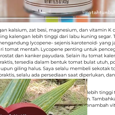
n kalsium, zat besi, magnesium, dan vitamin K 
ing kalengan lebih tinggi dari labu kuning segar.
 mengandung
lycopene
– sejenis karotenoid- yang j
ari tomat mentah.
Lycopene
penting untuk pence
rostat dan kanker payudara. Selain itu tomat kale
raktis, tersedia dalam bentuk tomat bulat utuh, p
upun giling halus. Saya selalu membeli sekotak 
praktis, selalu ada persediaan saat diperlukan, dan
sak.
ndungan antioksidan jagung kaleng lebih tinggi 
C nya rusak akibat proses pengalengan. Tambahk
sari jeruk nipis saat penyajian, selain menambah vi
juga jadi lebih enak.