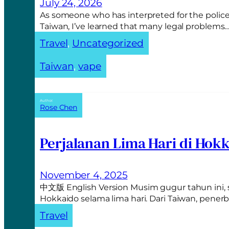
t
July 24, 2026
i
As someone who has interpreted for the police
v
Taiwan, I’ve learned that many legal problems
e
Travel
, 
Uncategorized
:
Taiwan
, 
vape
Author:
Rose Chen
Perjalanan Lima Hari di Hok
November 4, 2025
中文版 English Version Musim gugur tahun ini,
Hokkaido selama lima hari. Dari Taiwan, pen
Travel