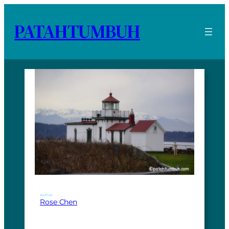
PATAHTUMBUH
Author:
Rose Chen