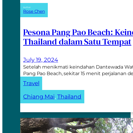
Author:
Rose Chen
Pesona Pang Pao Beach: Kei
Thailand dalam Satu Tempat
July 19, 2024
Setelah menikmati keindahan Dantewada Waterf
Pang Pao Beach, sekitar 15 menit perjalanan 
Travel
Chiang Mai
, 
Thailand