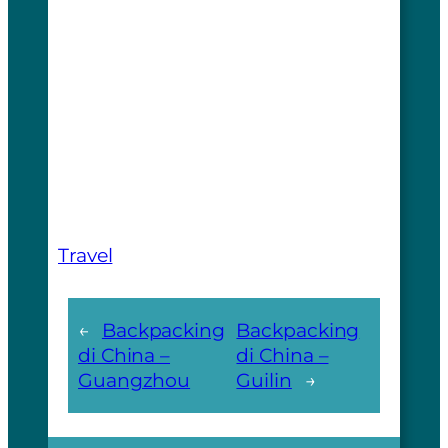
Travel
←
Backpacking
Backpacking
di China –
di China –
Guangzhou
Guilin
→