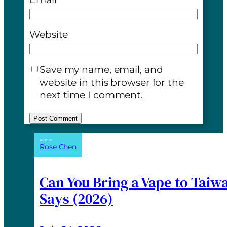
Website
Save my name, email, and
website in this browser for the
next time I comment.
A
Author:
Rose Chen
l
t
e
Can You Bring a Vape to Taiw
r
Says (2026)
n
a