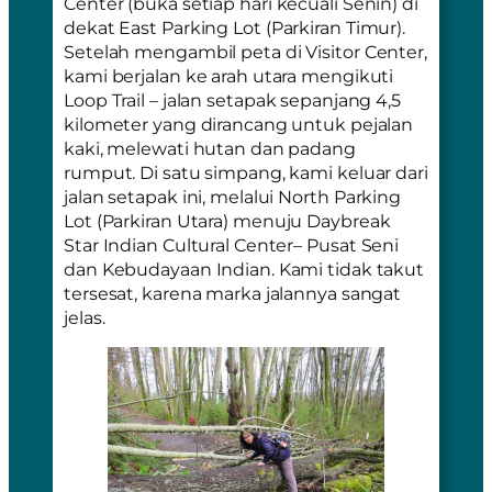
Center
(buka setiap hari kecuali Senin) di
dekat
East Parking Lot
(Parkiran Timur).
Setelah mengambil peta di
Visitor Center
,
kami berjalan ke arah utara mengikuti
Loop Trail
– jalan setapak sepanjang 4,5
kilometer yang dirancang untuk pejalan
kaki, melewati hutan dan padang
rumput. Di satu simpang, kami keluar dari
jalan setapak ini, melalui
North Parking
Lot
(Parkiran Utara) menuju
Daybreak
Star Indian Cultural Center
– Pusat Seni
dan Kebudayaan Indian. Kami tidak takut
tersesat, karena marka jalannya sangat
jelas.