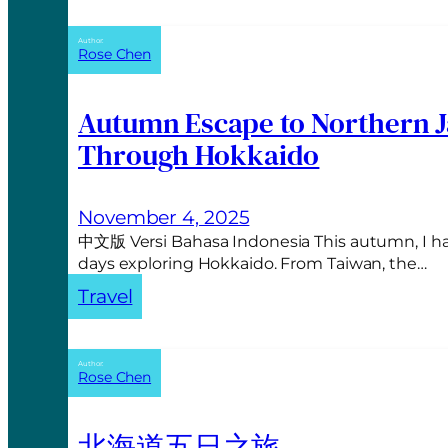
Author:
Rose Chen
Autumn Escape to Northern J
Through Hokkaido
November 4, 2025
中文版 Versi Bahasa Indonesia This autumn, I ha
days exploring Hokkaido. From Taiwan, the…
Travel
Author:
Rose Chen
北海道五日之旅