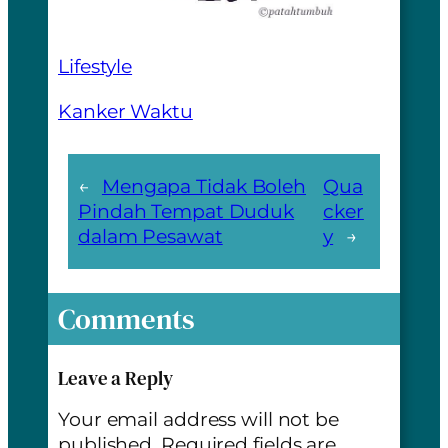
Lifestyle
Kanker Waktu
←
Mengapa Tidak Boleh
Qua
Pindah Tempat Duduk
cker
dalam Pesawat
y
→
Comments
Leave a Reply
Your email address will not be
published.
Required fields are