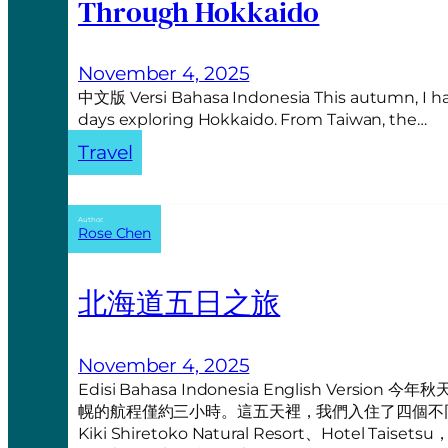
Through Hokkaido
November 4, 2025
中文版 Versi Bahasa Indonesia This autumn, I ha
days exploring Hokkaido. From Taiwan, the…
Travel
Author:
Rose Chen
北海道五日之旅
November 4, 2025
Edisi Bahasa Indonesia English Ve
幌的航程僅約三小時。這五天裡，我們入住了四個不同的地方—
Kiki Shiretoko Natural Resort、Hotel Taiset