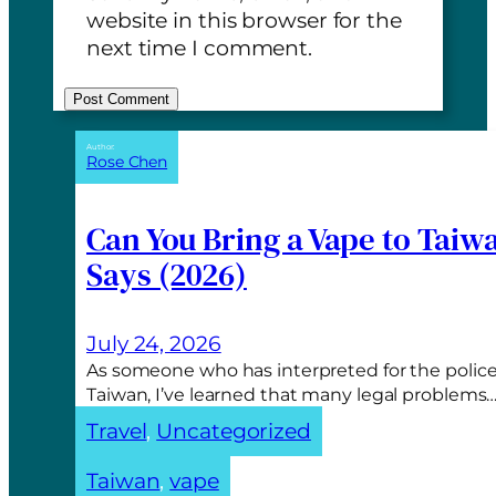
website in this browser for the
next time I comment.
A
Author:
Rose Chen
l
t
e
Can You Bring a Vape to Taiw
r
Says (2026)
n
a
t
July 24, 2026
i
As someone who has interpreted for the police
v
Taiwan, I’ve learned that many legal problems
e
Travel
, 
Uncategorized
:
Taiwan
, 
vape