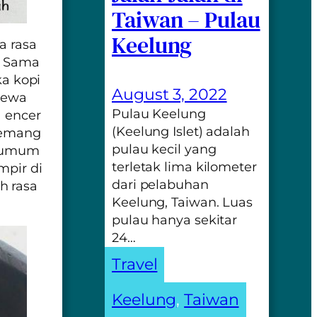
Taiwan – Pulau
Keelung
a rasa
. Sama
ka kopi
August 3, 2022
cewa
Pulau Keelung
a encer
(Keelung Islet) adalah
 lemang
pulau kecil yang
n umum
terletak lima kilometer
mpir di
dari pelabuhan
h rasa
Keelung, Taiwan. Luas
pulau hanya sekitar
24…
Travel
Keelung
, 
Taiwan