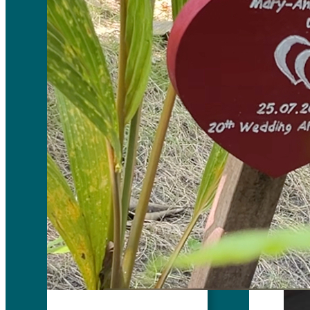
Menurut 
dedaunan
sekali t
pekat d
karena k
seperti 
di keda
dan saya
sini ada
penasara