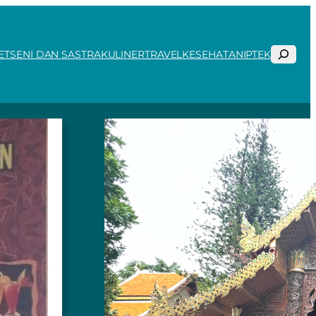
Search
ET
SENI DAN SASTRA
KULINER
TRAVEL
KESEHATAN
IPTEK