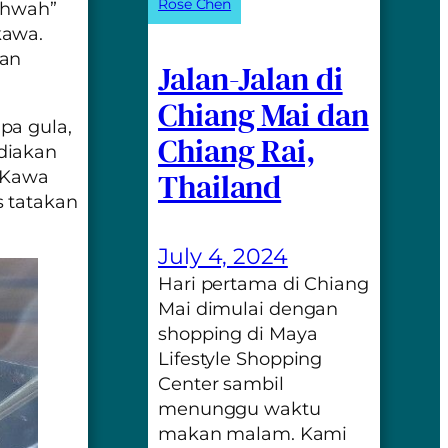
Rose Chen
hwah”
kawa.
gan
Jalan-Jalan di
Chiang Mai dan
pa gula,
Chiang Rai,
diakan
Thailand
. Kawa
 tatakan
July 4, 2024
Hari pertama di Chiang
Mai dimulai dengan
shopping di Maya
Lifestyle Shopping
Center sambil
menunggu waktu
makan malam. Kami