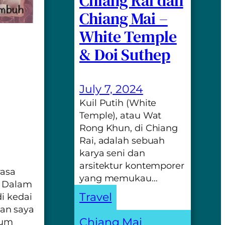
Chiang Rai dan
Chiang Mai –
White Temple
& Doi Suthep
July 7, 2024
Kuil Putih (White
Temple), atau Wat
Rong Khun, di Chiang
Rai, adalah sebuah
karya seni dan
arsitektur kontemporer
rasa
yang memukau…
. Dalam
Travel
i kedai
an saya
Chiang Mai
, 
num