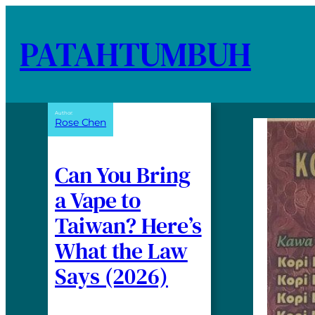
PATAHTUMBUH
Author:
Rose Chen
Can You Bring
a Vape to
Taiwan? Here’s
What the Law
Says (2026)