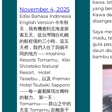
kawa
. I
yang ber
November 4, 2025
Kawa da
Edisi Bahasa Indonesia
disangra
English Version 今年秋
天，我有機會到北海道探
Saya m
索五天。從台灣飛往札幌
madu, t
的航程僅約三小時。這五
gula pas
天裡，我們入住了四個不
daun dis
同的地方——Hoshino
bambu se
Resorts Tomamu、Kiki
Shiretoko Natural
Resort、Hotel
Taisetsu，以及 Premier
Hotel Tsubaki Sapporo
——每一處都展現出獨特
的魅力。 第一天：
Tomamu——群山之中的
天堂 Tomamu 距離新千