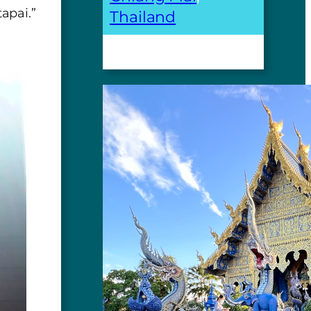
apai.”
Thailand