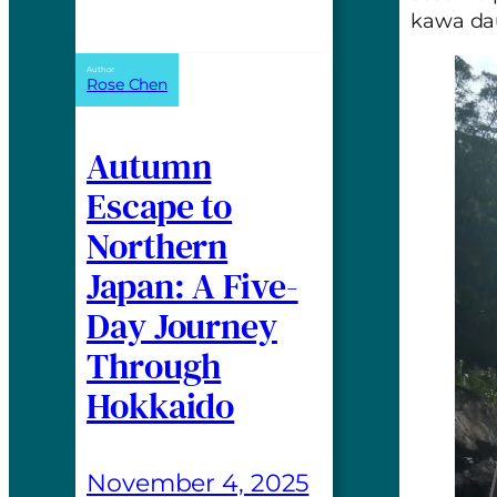
kawa dau
Author:
Rose Chen
Autumn
Escape to
Northern
Japan: A Five-
Day Journey
Through
Hokkaido
November 4, 2025