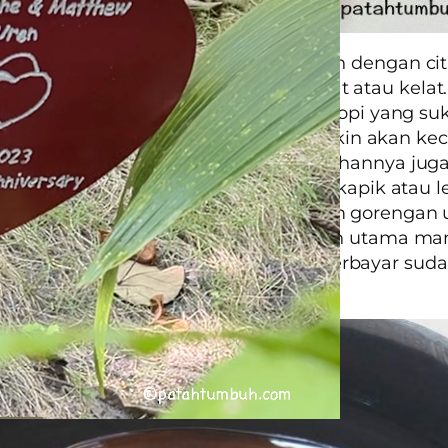
saya rasa kawa daun ini mirip rasa teh dengan cit
 yang unik dan didominasi rasa sepat atau kelat
idak ada rasa kopi. Jadi bagi pencinta kopi yang su
an wangi kopi yang menggoda, mungkin akan ke
awa daun tidak seperti kopi asli. Seduhannya jug
air teh. Sayang sekali tidak ada pisang kapik atau
i ini. Yang tersedia hanya aneka macam gorenga
 tidak tertarik untuk mencicipi. Tujuan utama ma
lah demi menikmati kawa daun dan terbayar suda
n saya selama ini.