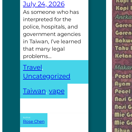
July 24, 2026
As someone who has
interpreted for the
police, hospitals, and
government agencies
in Taiwan, I’ve learned
that many legal
problems…
Travel
, 
Uncategorized
Taiwan
, 
vape
Author:
Rose Chen