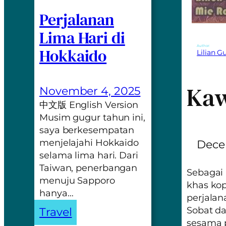
Perjalanan
Lima Hari di
Author:
Hokkaido
Lilian 
Ka
November 4, 2025
中文版 English Version
Musim gugur tahun ini,
saya berkesempatan
menjelajahi Hokkaido
Dece
selama lima hari. Dari
Taiwan, penerbangan
Sebagai 
menuju Sapporo
khas kop
hanya…
perjalan
Sobat d
Travel
sesama 