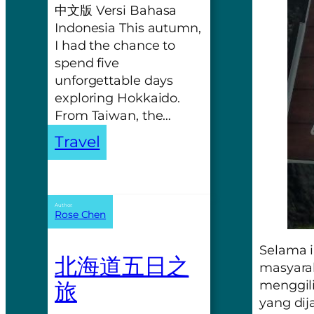
中文版 Versi Bahasa
Indonesia This autumn,
I had the chance to
spend five
unforgettable days
exploring Hokkaido.
From Taiwan, the…
Travel
Author:
Rose Chen
Selama i
北海道五日之
masyarak
旅
menggil
yang dij