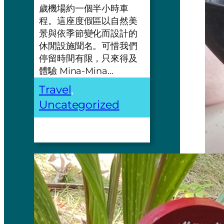
歲機場約一個半小時車
程。這座度假區以自然美
景與依季節變化而設計的
休閒設施聞名。可惜我們
停留時間有限，只來得及
體驗 Mina-Mina…
Travel
, 
Uncategorized