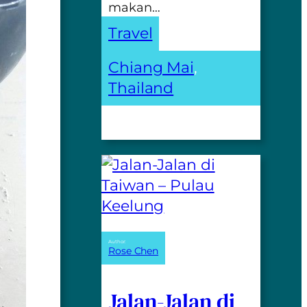
makan…
Travel
Chiang Mai
, 
Thailand
Author:
Rose Chen
Jalan-Jalan di