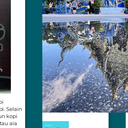
pi
i. Selain
un kopi
tau
aia
Author: