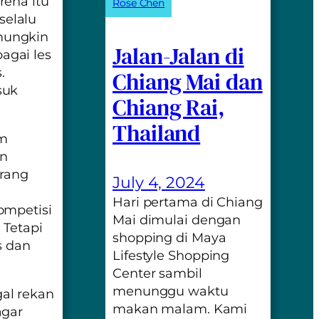
rena itu
Rose Chen
selalu
mungkin
Jalan-Jalan di
agai les
.
Chiang Mai dan
suk
Chiang Rai,
Thailand
am
in
orang
July 4, 2024
Hari pertama di Chiang
ompetisi
Mai dimulai dengan
 Tetapi
shopping di Maya
s dan
Lifestyle Shopping
Center sambil
menunggu waktu
al rekan
makan malam. Kami
agar