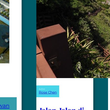
Author:
Rose Chen
iwan