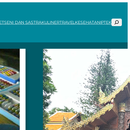
Search
ET
SENI DAN SASTRA
KULINER
TRAVEL
KESEHATAN
IPTEK