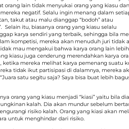
 orang lain tidak menyukai orang yang
kiasu
da
ereka negatif. Selalu ingin menang dalam setia
an, takut atau malu dianggap “bodoh” atau
”
. Selain itu, biasanya orang yang kiasu selalu
ap karya sendiri yang terbaik, sehingga bila me
lam kompetisi, mereka akan menuduh juri tidak ad
idak mau mengakui bahwa karya orang lain lebih 
ng kiasu juga cenderung merendahkan karya oran
, ketika mereka melihat karya pemenang suatu k
eka tidak ikut partisipasi di dalamnya, mereka a
 “Juara satu segitu saja? Saya bisa buat lebih bagu
tnya orang yang
kiasu
menjadi
“kiasi”
yaitu bila d
ungkinan kalah. Dia akan mundur sebelum berta
ngurangi risiko kalah. Orang yang
kiasi
akan mel
ara untuk menghindar dari risiko.