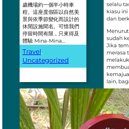
selalu t
歲機場約一個半小時車
kiasu
in
程。這座度假區以自然美
dan ber
景與依季節變化而設計的
休閒設施聞名。可惜我們
Menurut 
停留時間有限，只來得及
sudah ke
體驗 Mina-Mina…
Jika te
Travel
, 
merasa t
Uncategorized
melakuka
membuat 
kemajuan
lain, ba