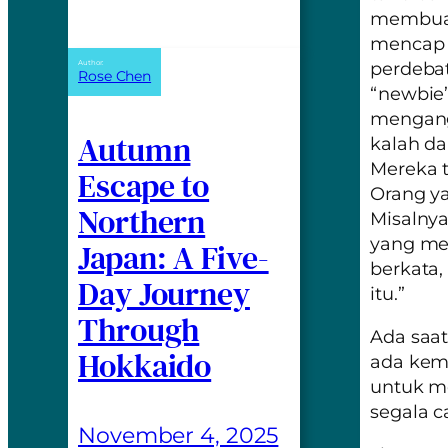
membuat
mencap m
Author:
perdebat
Rose Chen
“newbie
mengangg
Autumn
kalah da
Mereka t
Escape to
Orang ya
Northern
Misalnya
yang mer
Japan: A Five-
berkata,
Day Journey
itu.”
Through
Ada saa
Hokkaido
ada kem
untuk me
segala c
November 4, 2025