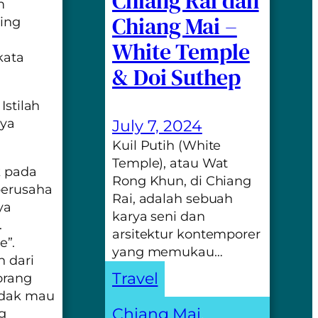
Chiang Rai dan
m
Chiang Mai –
ring
White Temple
kata
& Doi Suthep
Istilah
nya
July 7, 2024
Kuil Putih (White
Temple), atau Wat
 pada
Rong Khun, di Chiang
berusaha
Rai, adalah sebuah
ya
karya seni dan
.
arsitektur kontemporer
e”
.
yang memukau…
h dari
Travel
 orang
idak mau
Chiang Mai
, 
ng