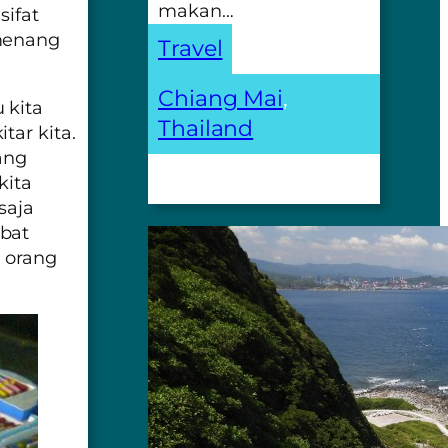
makan…
sifat
 menang
Travel
Chiang Mai
, 
u
kita
Thailand
tar kita.
ang
kita
saja
mbat
a orang