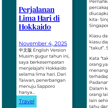
Pernahk
Perjalanan
percakap
diucapk
Lima Hari di
kita- Si
Hokkaido
Singapor
Kiasu
d
kiasu da
November 4, 2025
“takut”.
中文版 English Version
Musim gugur tahun ini,
Kata “ta
saya berkesempatan
orang ya
menjelajahi Hokkaido
menang 
selama lima hari. Dari
terhadap
Taiwan, penerbangan
Padanan
menuju Sapporo
Dalam k
hanya…
orang la
lain seh
Travel
tahu dan