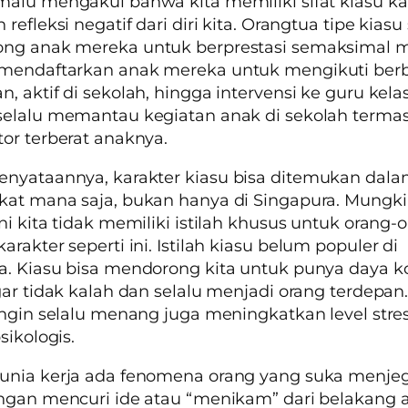
malu mengakui bahwa kita memiliki sifat
kiasu
ka
refleksi negatif dari diri kita. Orangtua tipe
kiasu
ng anak mereka untuk berprestasi semaksimal 
mendaftarkan anak mereka untuk mengikuti berb
, aktif di sekolah, hingga intervensi ke guru kelas
selalu memantau kegiatan anak di sekolah terma
or terberat anaknya.
enyataannya, karakter
kiasu
bisa ditemukan dal
kat mana saja, bukan hanya di Singapura. Mungk
ni kita tidak memiliki istilah khusus untuk orang-
rakter seperti ini. Istilah
kiasu
belum populer di
a.
Kiasu
bisa mendorong kita untuk punya daya k
gar tidak kalah dan selalu menjadi orang terdepan.
ingin selalu menang juga meningkatkan level stre
sikologis.
unia kerja ada fenomena orang yang suka menjeg
ngan mencuri ide atau “menikam” dari belakang 