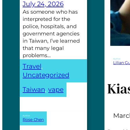
July 24, 2026
As someone who has
interpreted for the
police, hospitals, and
government agencies
in Taiwan, I’ve learned
that many legal
problems…
Author:
Lilian 
Travel
, 
Uncategorized
Kia
Taiwan
, 
vape
March
Author:
Rose Chen