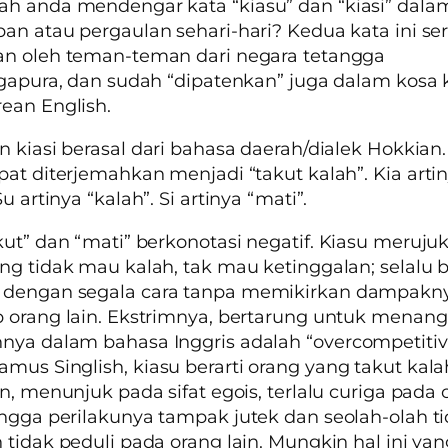
ah anda mendengar kata
“kiasu”
dan
“kiasi”
dala
an atau pergaulan sehari-hari? Kedua kata ini se
an oleh teman-teman dari negara tetangga
ngapura, dan sudah “dipatenkan” juga dalam kosa 
ean English.
an
kiasi
berasal dari bahasa daerah/dialek Hokkian. 
pat diterjemahkan menjadi “takut kalah”.
Kia
arti
Su
artinya “kalah”.
Si
artinya “mati”.
kut” dan “mati” berkonotasi negatif.
Kiasu
merujuk
ng tidak mau kalah, tak mau ketinggalan; selalu 
dengan segala cara tanpa memikirkan dampakn
 orang lain. Ekstrimnya, bertarung untuk menang
nya dalam bahasa Inggris adalah
“overcompetitiv
amus Singlish,
kiasu
berarti orang yang takut kala
in, menunjuk pada sifat egois, terlalu curiga pada
ingga perilakunya tampak
jutek
dan seolah-olah t
 tidak peduli pada orang lain. Mungkin hal ini ya