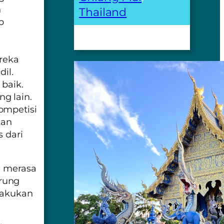
n
Thailand
p
reka
il.
baik.
g lain.
ompetisi
kan
s dari
ia merasa
rung
akukan