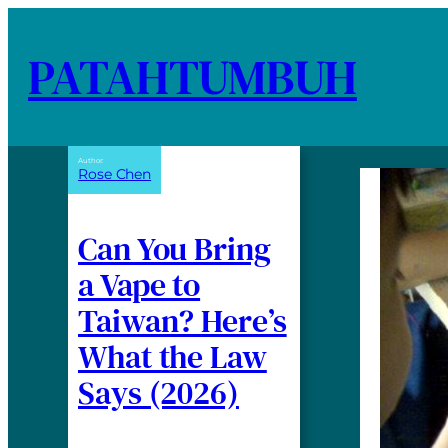
PATAHTUMBUH
Author:
Rose Chen
Can You Bring
a Vape to
Taiwan? Here’s
What the Law
Says (2026)