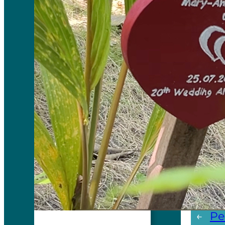
Lifesty
Kiasu
←
Pe