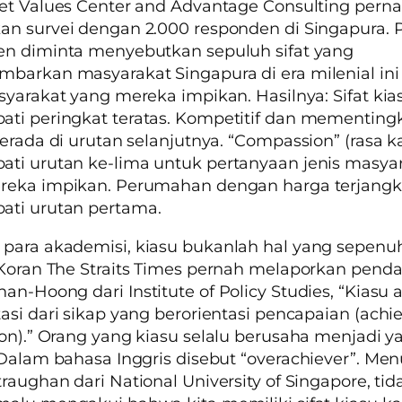
et Values Center and Advantage Consulting
perna
n survei dengan 2.000 responden di Singapura. 
en diminta menyebutkan sepuluh sifat yang
arkan masyarakat Singapura di era milenial ini 
syarakat yang mereka impikan. Hasilnya: Sifat
kia
i peringkat teratas. Kompetitif dan mementingk
berada di urutan selanjutnya.
“Compassion”
(rasa k
ti urutan ke-lima untuk pertanyaan jenis masya
reka impikan. Perumahan dengan harga terjang
ti urutan pertama.
 para akademisi,
kiasu
bukanlah hal yang sepenu
 Koran
The Straits Times
pernah melaporkan penda
han-Hoong dari
Institute of Policy Studies
, “
Kiasu
a
asi dari sikap yang berorientasi pencapaian
(achi
on)
.” Orang yang kiasu selalu berusaha menjadi y
 Dalam bahasa Inggris disebut
“overachiever”
. Men
traughan dari
National University of Singapore,
tid