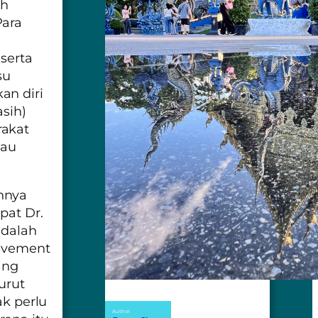
h
Para
serta
su
an diri
asih)
rakat
kau
hnya
pat Dr.
dalah
evement
ang
urut
ak perlu
Author: