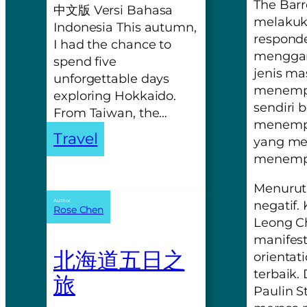
The Barr
中文版 Versi Bahasa
melakuka
Indonesia This autumn,
respond
I had the chance to
menggamb
spend five
jenis ma
unforgettable days
menempat
exploring Hokkaido.
sendiri 
From Taiwan, the…
menempa
Travel
yang me
menempa
Menurut
Author:
negatif.
Rose Chen
Leong C
manifest
北海道五日之
orientati
terbaik.
旅
Paulin S