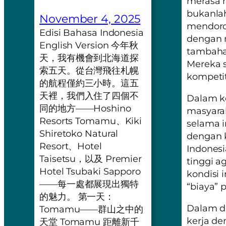
merasa 
bukanlah 
November 4, 2025
mendoro
Edisi Bahasa Indonesia
dengan 
English Version 今年秋
tambahan
天，我有機會到北海道探
Mereka 
索五天。從台灣飛往札幌
kompetit
的航程僅約三小時。這五
天裡，我們入住了四個不
Dalam k
同的地方——Hoshino
masyara
Resorts Tomamu、Kiki
selama i
Shiretoko Natural
dengan ka
Resort、Hotel
Indonesi
Taisetsu，以及 Premier
tinggi a
Hotel Tsubaki Sapporo
kondisi 
——每一處都展現出獨特
“biaya” p
的魅力。 第一天：
Dalam d
Tomamu——群山之中的
kerja de
天堂 Tomamu 距離新千