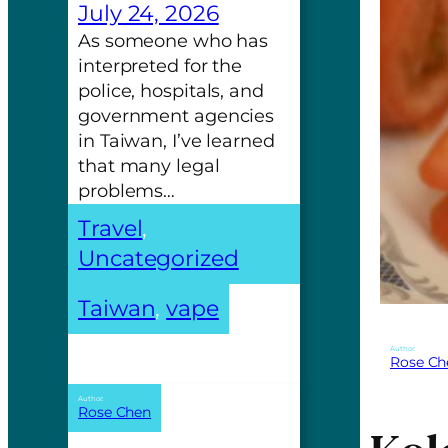
July 24, 2026
As someone who has
interpreted for the
police, hospitals, and
government agencies
in Taiwan, I’ve learned
that many legal
problems…
Travel
, 
Uncategorized
Taiwan
, 
vape
Author:
Rose Ch
Author:
Rose Chen