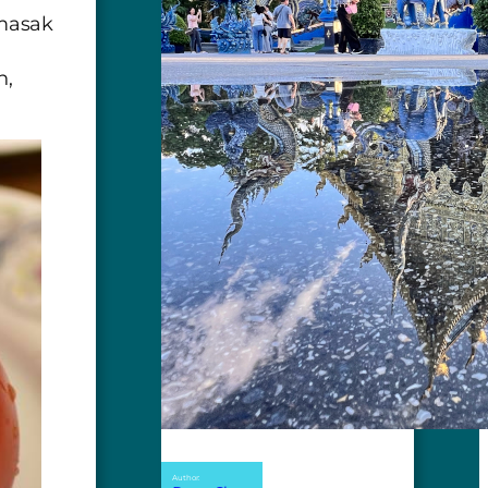
imasak
n,
Author: