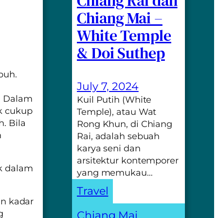
Chiang Rai dan
Chiang Mai –
White Temple
& Doi Suthep
buh.
July 7, 2024
l. Dalam
Kuil Putih (White
ak cukup
Temple), atau Wat
. Bila
Rong Khun, di Chiang
n
Rai, adalah sebuah
karya seni dan
arsitektur kontemporer
ik dalam
yang memukau…
Travel
n kadar
g
Chiang Mai
, 