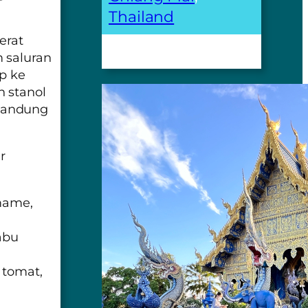
Thailand
erat
 saluran
p ke
 stanol
gandung
r
mame,
labu
 tomat,