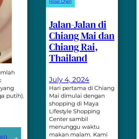
Rose Chen
Jalan-Jalan di
Chiang Mai dan
Chiang Rai,
Thailand
umlah
July 4, 2024
k
Hari pertama di Chiang
 yang
Mai dimulai dengan
 putih).
shopping di Maya
Lifestyle Shopping
Center sambil
menunggu waktu
makan malam. Kami
II)
→