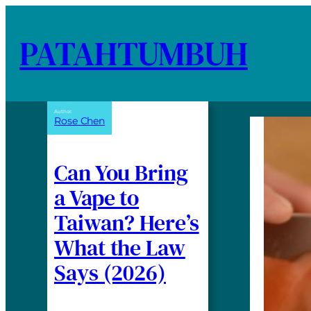
PATAHTUMBUH
Author:
Rose Chen
Can You Bring
a Vape to
Taiwan? Here’s
What the Law
Says (2026)