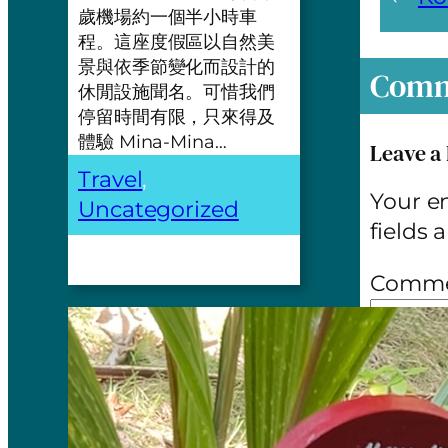
歲機場約一個半小時車
程。這座度假區以自然美
景與依季節變化而設計的
Comm
休閒設施聞名。可惜我們
停留時間有限，只來得及
體驗 Mina-Mina…
Leave a
Travel
, 
Your em
Uncategorized
fields
Comm