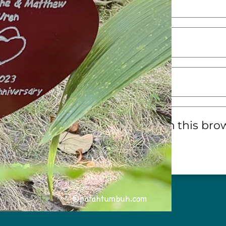
*
e
my name, email, and website in this brow
next time I comment.