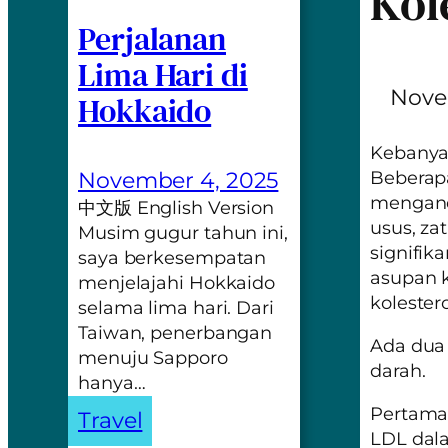
Kol
Perjalanan
Lima Hari di
Nove
Hokkaido
Kebanyak
November 4, 2025
Beberap
mengandu
中文版 English Version
usus, za
Musim gugur tahun ini,
signifik
saya berkesempatan
asupan 
menjelajahi Hokkaido
kolester
selama lima hari. Dari
Taiwan, penerbangan
Ada dua 
menuju Sapporo
darah.
hanya…
Pertama
Travel
LDL dal