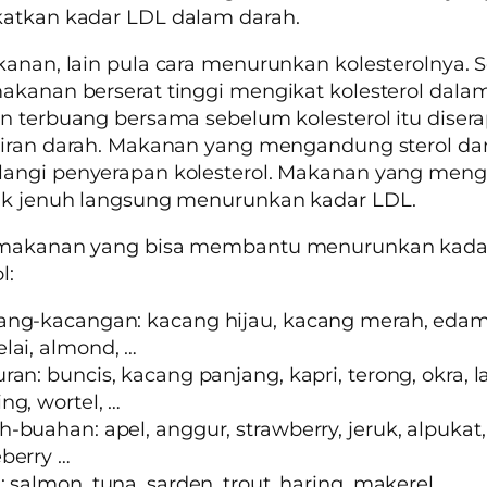
atkan kadar LDL dalam darah.
anan, lain pula cara menurunkan kolesterolnya. S
kanan berserat tinggi mengikat kolesterol dalam
n terbuang bersama sebelum kolesterol itu disera
iran darah. Makanan yang mengandung sterol dan
angi penyerapan kolesterol. Makanan yang men
ak jenuh langsung menurunkan kadar LDL.
makanan yang bisa membantu menurunkan kada
ol:
ang-kacangan: kacang hijau, kacang merah, eda
lai, almond, …
ran: buncis, kacang panjang, kapri, terong, okra, 
ng, wortel, …
-buahan: apel, anggur, strawberry, jeruk, alpukat,
eberry …
: salmon, tuna, sarden, trout, haring, makerel …