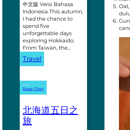
中文版 Versi Bahasa
Oat,
Indonesia This autumn,
dulu
I had the chance to
Gun
spend five
cano
unforgettable days
exploring Hokkaido.
From Taiwan, the…
Travel
Author:
Rose Chen
北海道五日之
旅