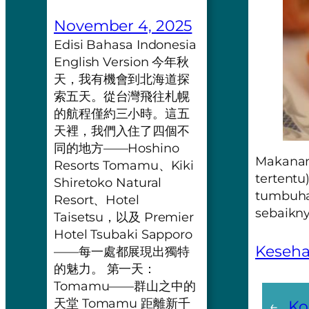
November 4, 2025
Edisi Bahasa Indonesia
English Version 今年秋
天，我有機會到北海道探
索五天。從台灣飛往札幌
的航程僅約三小時。這五
天裡，我們入住了四個不
同的地方——Hoshino
Makanan 
Resorts Tomamu、Kiki
tertentu
Shiretoko Natural
tumbuha
Resort、Hotel
sebaikny
Taisetsu，以及 Premier
Hotel Tsubaki Sapporo
Keseha
——每一處都展現出獨特
的魅力。 第一天：
Tomamu——群山之中的
天堂 Tomamu 距離新千
←
Ko