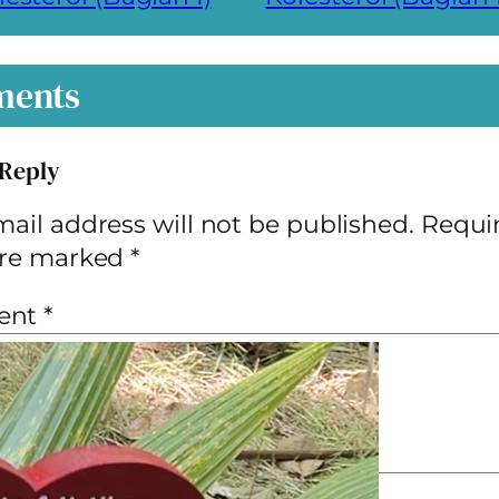
ents
 Reply
ail address will not be published.
Requi
 are marked
*
ent
*