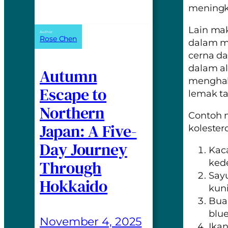
meningk
Lain mak
Author:
Rose Chen
dalam ma
cerna da
dalam al
Autumn
menghal
Escape to
lemak t
Northern
Contoh 
Japan: A Five-
kolester
Day Journey
Kac
Through
kede
Sayu
Hokkaido
kuni
Buah
blu
November 4, 2025
Ikan