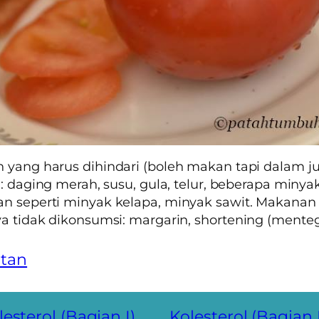
yang harus dihindari (boleh makan tapi dalam j
): daging merah, susu, gula, telur, beberapa minya
n seperti minyak kelapa, minyak sawit. Makanan
a tidak dikonsumsi: margarin,
shortening
(mentega
tan
lesterol (Bagian I)
Kolesterol (Bagian I