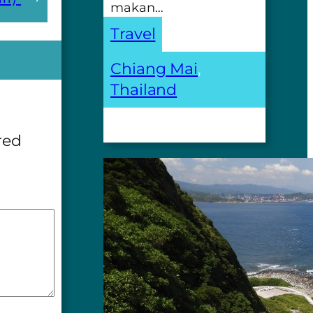
makan…
Travel
Chiang Mai
, 
Thailand
red