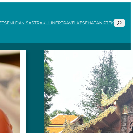
Search
ET
SENI DAN SASTRA
KULINER
TRAVEL
KESEHATAN
IPTEK