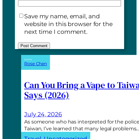
Save my name, email, and
website in this browser for the
next time I comment.
A
Author:
Rose Chen
l
t
e
Can You Bring a Vape to Taiw
r
Says (2026)
n
a
t
July 24, 2026
i
As someone who has interpreted for the police
v
Taiwan, I’ve learned that many legal problems
e
Travel
, 
Uncategorized