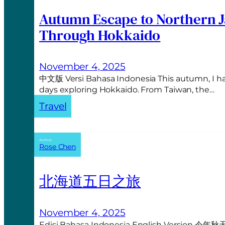
Autumn Escape to Northern J
Through Hokkaido
November 4, 2025
中文版 Versi Bahasa Indonesia This autumn, I ha
days exploring Hokkaido. From Taiwan, the…
Travel
Author:
Rose Chen
北海道五日之旅
November 4, 2025
Edisi Bahasa Indonesia English Ve