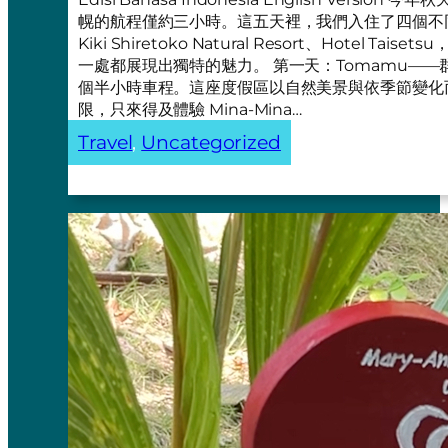
幌的航程僅約三小時。這五天裡，我們入住了四個不同的地方—
Kiki Shiretoko Natural Resort、Hotel Taiset
一處都展現出獨特的魅力。 第一天：Tomamu——群
個半小時車程。這座度假區以自然美景與依季節變化
限，只來得及體驗 Mina-Mina…
Travel
, 
Uncategorized