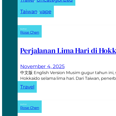
:
Taiwan
, 
vape
Author:
Rose Chen
Perjalanan Lima Hari di Hok
November 4, 2025
中文版 English Version Musim gugur tahun ini,
Hokkaido selama lima hari. Dari Taiwan, pen
Travel
Author:
Rose Chen