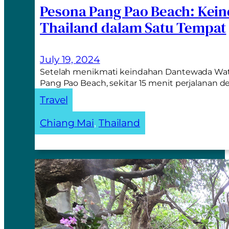
Pesona Pang Pao Beach: Kei
Thailand dalam Satu Tempat
July 19, 2024
Setelah menikmati keindahan Dantewada Waterf
Pang Pao Beach, sekitar 15 menit perjalanan 
Travel
Chiang Mai
, 
Thailand