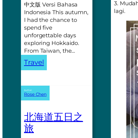
3. Mudah
中文版 Versi Bahasa
lagi.
Indonesia This autumn,
I had the chance to
spend five
unforgettable days
exploring Hokkaido.
From Taiwan, the…
Travel
Author:
Rose Chen
北海道五日之
旅