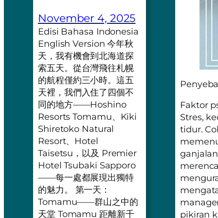
November 4, 2025
Edisi Bahasa Indonesia
English Version 今年秋
天，我有機會到北海道探
索五天。從台灣飛往札幌
的航程僅約三小時。這五
Penyeba
天裡，我們入住了四個不
同的地方——Hoshino
Faktor p
Resorts Tomamu、Kiki
Stres, 
Shiretoko Natural
tidur. C
Resort、Hotel
memenuh
Taisetsu，以及 Premier
ganjala
Hotel Tsubaki Sapporo
merenca
——每一處都展現出獨特
menguran
的魅力。 第一天：
mengatas
Tomamu——群山之中的
manage
天堂 Tomamu 距離新千
pikiran k