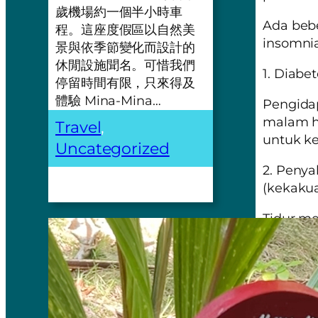
歲機場約一個半小時車
Ada beb
程。這座度假區以自然美
insomni
景與依季節變化而設計的
休閒設施聞名。可惜我們
1. Diabe
停留時間有限，只來得及
體驗 Mina-Mina…
Pengidap
malam ha
Travel
, 
untuk ke
Uncategorized
2. Penya
(kekakua
Tidur me
bangun 
3.
Acid R
Kondisi 
sehingga