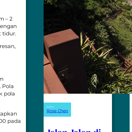
m – 2
 dengan
 tidur.
resan,
um
 Pola
 pola
Author:
Rose Chen
tapkan
:00 pada