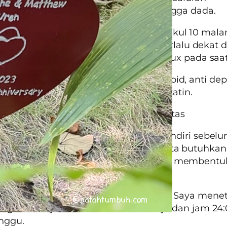
ngan dan timbul rasa terbakar di rongga dada.
i asam lambung meningkat sekitar pukul 10 mala
i. Ini artinya jika jadwal makan anda terlalu dekat
r, akan sering timbul keluhan
acid reflux
pada saat
obatan yang mengandung kortikosteroid, anti dep
tamin, glucosamine, chondroitin, dan statin.
na Mendapatkan Tidur yang Berkualitas
us mengenali pola alami tubuh kita sendiri sebel
an berapa lama waktu tidur yang kita butuhkan.
ang konsisten akan banyak membantu membentuk
buh.
lah pada jam yang sama setiap malam. Saya mene
ling malam jam 23:00 untuk hari kerja dan jam 24
nggu.