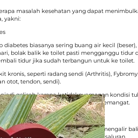
erapa masalah kesehatan yang dapat menimbul
a
, yakni:
tes
 diabetes biasanya sering buang air kecil (beser)
ri, bolak balik ke toilet pasti mengganggu tidur d
mbali tidur jika sudah terbangun untuk ke toilet.
kit kronis, seperti radang sendi
(Arthritis), Fybromy
n otot, tendon, sendi).
njadi gelisah karena ketidaknyamanan kondisi t
dengan perasaan lelah dan tidak bersemangat.
eflux (Heart burn)
di mana asam lambung dan isi perut mengalir bal
 terjadi kontak dengan selaput lendir saluran