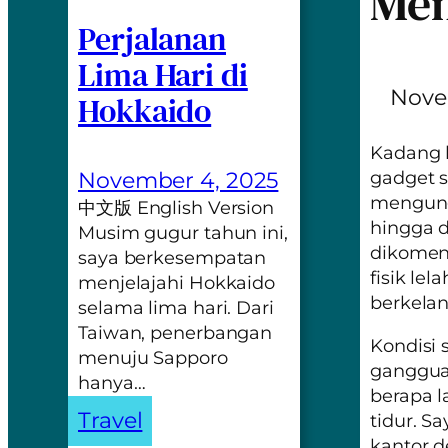
Men
Perjalanan
Lima Hari di
Nove
Hokkaido
Kadang 
November 4, 2025
gadget
s
mengung
中文版 English Version
hingga d
Musim gugur tahun ini,
dikoment
saya berkesempatan
fisik lel
menjelajahi Hokkaido
berkela
selama lima hari. Dari
Taiwan, penerbangan
Kondisi s
menuju Sapporo
ganggua
hanya…
berapa l
Travel
tidur. S
kantor d