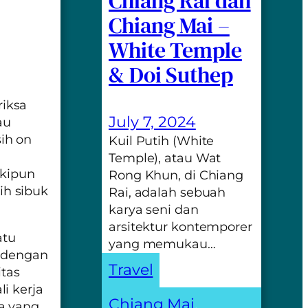
Chiang Rai dan
Chiang Mai –
White Temple
& Doi Suthep
iksa
July 7, 2024
au
sih
on
Kuil Putih (White
a
Temple), atau Wat
skipun
Rong Khun, di Chiang
sih sibuk
Rai, adalah sebuah
karya seni dan
arsitektur kontemporer
atu
yang memukau…
n dengan
Travel
itas
i kerja
Chiang Mai
, 
a yang