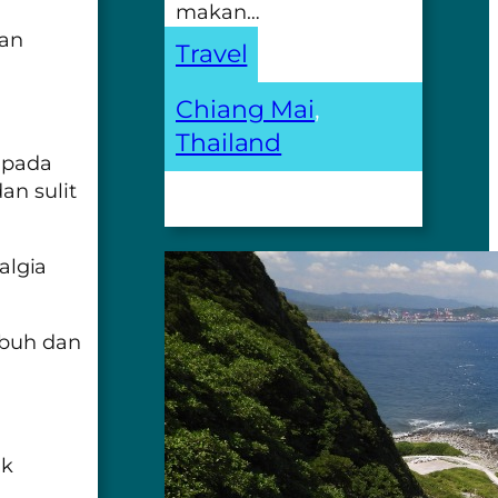
makan…
kan
Travel
Chiang Mai
, 
Thailand
, pada
an sulit
algia
ubuh dan
ik