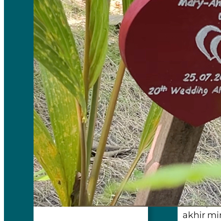
kerongko
Produks
dini har
jam tidu
4. Obat-
anti his
Bagaima
Kita har
menentuk
tidur y
alami tu
1. Tidur
tidur pa
akhir mi