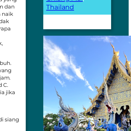
Thailand
am dan
 naik
idak
rapa
,
ubuh.
yang
jam.
d C.
ia
jika
i siang