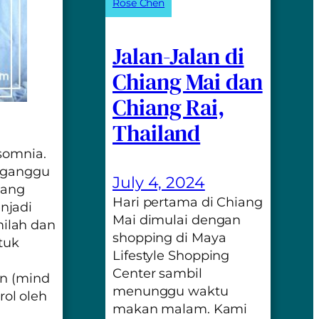
Rose Chen
Jalan-Jalan di
Chiang Mai dan
Chiang Rai,
Thailand
somnia
.
ngganggu
July 4, 2024
yang
Hari pertama di Chiang
njadi
Mai dimulai dengan
ilah dan
shopping di Maya
tuk
Lifestyle Shopping
Center sambil
an
(mind
menunggu waktu
ol oleh
makan malam. Kami