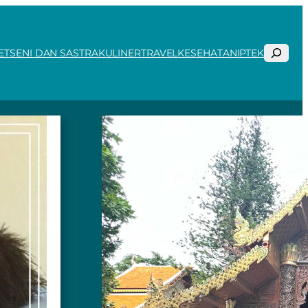
Search
ET
SENI DAN SASTRA
KULINER
TRAVEL
KESEHATAN
IPTEK