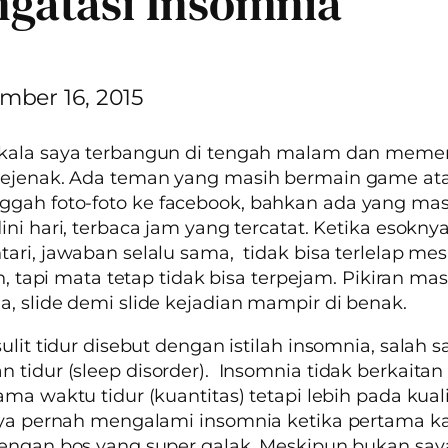
gatasi Insomnia
mber 16, 2015
kala saya terbangun di tengah malam dan memer
ejenak. Ada teman yang masih bermain
game
at
gah foto-foto ke
facebook
, bahkan ada yang ma
ini hari, terbaca jam yang tercatat. Ketika esokny
ari, jawaban selalu sama, tidak bisa terlelap me
ah, tapi mata tetap tidak bisa terpejam. Pikiran ma
na,
slide
demi
slide
kejadian mampir di benak.
ulit tidur disebut dengan istilah
insomnia
, salah s
n tidur
(sleep disorder). Insomnia
tidak berkaita
ama waktu tidur (kuantitas) tetapi lebih pada kual
aya pernah mengalami
insomnia
ketika pertama kal
engan bos yang super galak. Meskipun bukan say