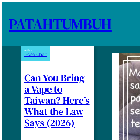
PATAHTUMBUH
Author:
Rose Chen
Can You Bring
a Vape to
Taiwan? Here’s
What the Law
Says (2026)