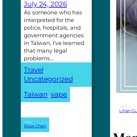
July 24, 2026
As someone who has
interpreted for the
police, hospitals, and
government agencies
in Taiwan, I’ve learned
that many legal
problems…
Travel
, 
Uncategorized
Taiwan
, 
vape
Author:
Lilian 
Author:
Rose Chen