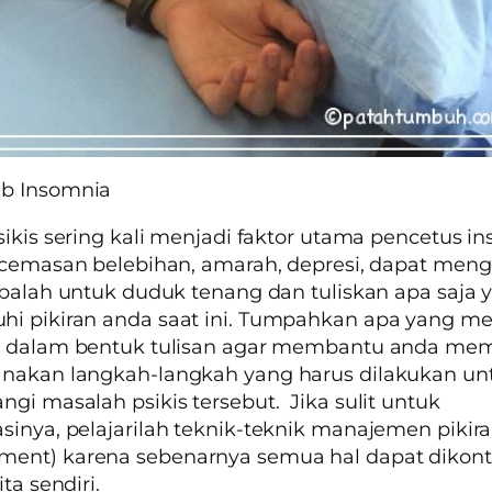
b Insomnia
sikis sering kali menjadi faktor utama pencetus
in
kecemasan belebihan, amarah, depresi, dapat me
obalah untuk duduk tenang dan tuliskan apa saja 
i pikiran anda saat ini. Tumpahkan apa yang me
n dalam bentuk tulisan agar membantu anda mem
nakan langkah-langkah yang harus dilakukan un
gi masalah psikis tersebut. Jika sulit untuk
inya, pelajarilah teknik-teknik manajemen pikir
ment)
karena sebenarnya semua hal dapat dikontr
ita sendiri.