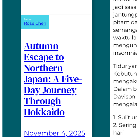
jadi sa
jantungp
Author:
pitam da
Rose Chen
semangat
waktu l
Autumn
mengundu
insomni
Escape to
Northern
Tidur ya
Kebutuh
Japan: A Five-
mengaku
Day Journey
Dalam 
Davison 
Through
mengalam
Hokkaido
1. Sulit
2. Seri
November 4, 2025
hari