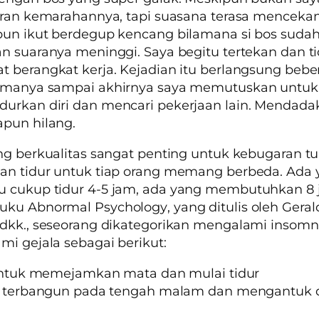
saran kemarahannya, tapi suasana terasa mencek
un ikut berdegup kencang bilamana si bos sudah
n suaranya meninggi. Saya begitu tertekan dan t
 berangkat kerja. Kejadian itu berlangsung bebe
amanya sampai akhirnya saya memutuskan untuk
rkan diri dan mencari pekerjaan lain. Mendadak
a
pun hilang.
ng berkualitas sangat penting untuk kebugaran t
an tidur untuk tiap orang memang berbeda. Ada 
 cukup tidur 4-5 jam, ada yang membutuhkan 8 
buku
Abnormal Psychology
, yang ditulis oleh Geral
dkk., seseorang dikategorikan mengalami
insomn
i gejala sebagai berikut:
 untuk memejamkan mata dan mulai tidur
ng terbangun pada tengah malam dan mengantuk d