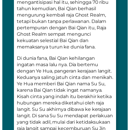
mengantisipasi hal itu, sehingga 70 ribu
tahun kemudian, Bai Qian berhasil
mengurung kembali raja Ghost Realm,
tetapi bukan tanpa perlawanan. Dalam
pertempuran dengan Bai Qian itu, Raja
Ghost Realm sempat mengunci
kekuatan selestial Bai Qian dan
memaksanya turun ke dunia fana.
Di dunia fana, Bai Qian kehilangan
ingatan masa lalu nya. Dia bertemu
dengan Ye Hua, pangeran kerajaan langit.
Keduanya saling jatuh cinta dan menikah.
Ye Hua memberi Bai Qian nama Su Su,
karena Bai Qian tidak ingat namanya.
Kisah cinta yang indah itu berakhir ketika
hubungan mereka diketahui oleh raja
langit. Su Su akhirnya dibawa ke kerajaan
langit. Di sana Su Su mendapat perlakuan
yang tidak adil, mulai dari ketidaksukaan
raja langit sampai kecemburuan Su Jin