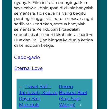
nyenyak. Film ini telah mengingatkan
saya bahwa kehidupan di dunia hanyalah
sementara. Tidak ada hal yang begitu
penting hingga kita harus merasa sangat
sedih atau tertekan, semua hanyalah
sementara. Kehidupan kita adalah
sebuah kisah, seperti kisah cinta abadi Ye
Hua dan Bai Qian hingga ke dunia ketiga
di kehidupan ketiga.
Gado-gado
Eternal Love
←
Travel Bali –
Resep
Jatiluwih, Kebun
Braised Beef
Raya Bali,
(Sup Sapi
Munduk
Wangi)
→