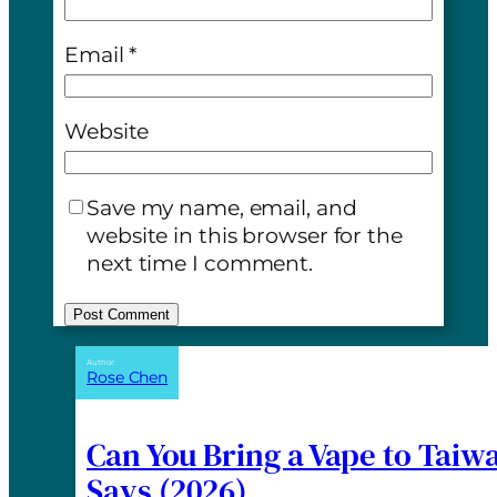
Email
*
Website
Save my name, email, and
website in this browser for the
next time I comment.
A
Author:
Rose Chen
l
t
e
Can You Bring a Vape to Taiw
r
Says (2026)