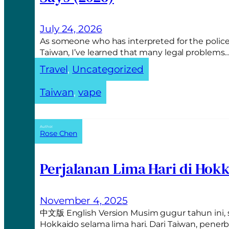
n
a
t
July 24, 2026
i
As someone who has interpreted for the police
v
Taiwan, I’ve learned that many legal problems
e
Travel
, 
Uncategorized
:
Taiwan
, 
vape
Author:
Rose Chen
Perjalanan Lima Hari di Hok
November 4, 2025
中文版 English Version Musim gugur tahun ini,
Hokkaido selama lima hari. Dari Taiwan, pen