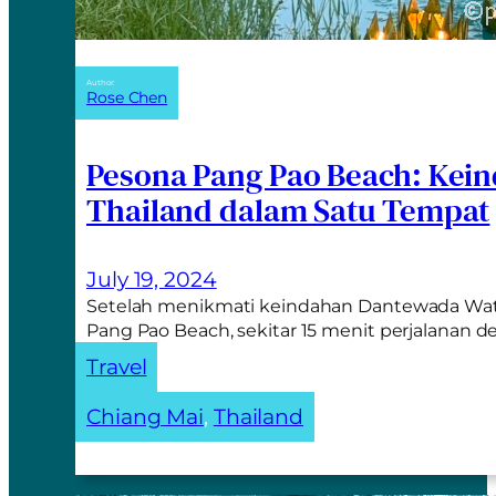
Author:
Rose Chen
Pesona Pang Pao Beach: Kei
Thailand dalam Satu Tempat
July 19, 2024
Setelah menikmati keindahan Dantewada Waterf
Pang Pao Beach, sekitar 15 menit perjalanan 
Travel
Chiang Mai
, 
Thailand