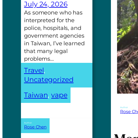
July 24, 2026
As someone who has
interpreted for the
police, hospitals, and
government agencies
in Taiwan, I’ve learned
that many legal
problems…
Travel
, 
Uncategorized
Taiwan
, 
vape
Author:
Rose Ch
Author:
Rose Chen