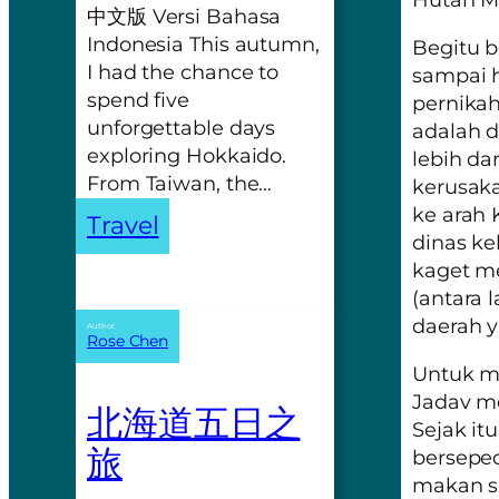
中文版 Versi Bahasa
Indonesia This autumn,
Begitu b
I had the chance to
sampai h
spend five
pernikah
unforgettable days
adalah d
exploring Hokkaido.
lebih da
From Taiwan, the…
kerusak
ke arah
Travel
dinas ke
kaget m
(antara 
daerah y
Author:
Rose Chen
Untuk m
Jadav m
北海道五日之
Sejak it
旅
bersepe
makan s