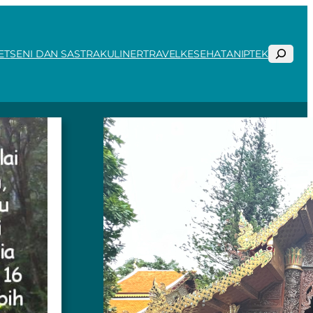
Search
ET
SENI DAN SASTRA
KULINER
TRAVEL
KESEHATAN
IPTEK