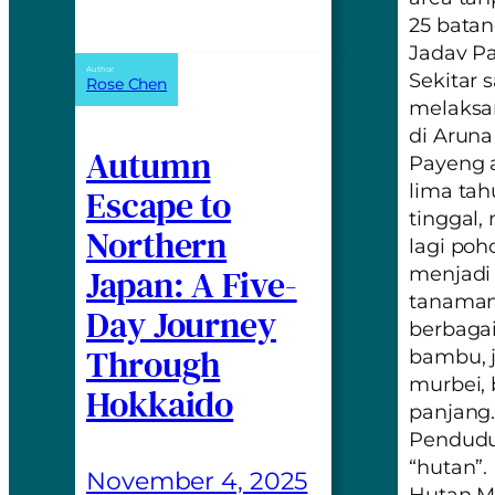
25 bata
Jadav P
Author:
Sekitar 
Rose Chen
melaksan
di Aruna
Autumn
Payeng a
lima tah
Escape to
tinggal
Northern
lagi poh
Japan: A Five-
menjadi 
tanaman
Day Journey
berbagai
Through
bambu, j
murbei, 
Hokkaido
panjang.
Pendudu
“hutan”.
November 4, 2025
Hutan Mo