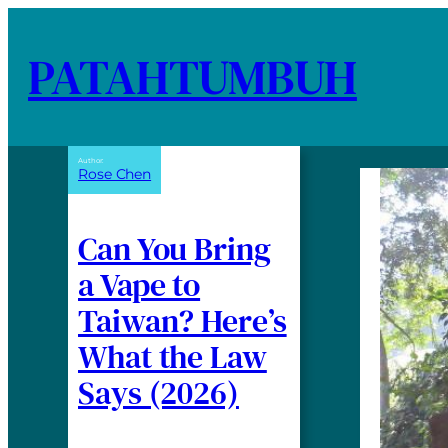
PATAHTUMBUH
Author:
Rose Chen
Can You Bring
a Vape to
Taiwan? Here’s
What the Law
Says (2026)