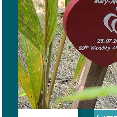
Cannes 
the Tree
berbagai
bukan p
alam yan
setiap h
penanama
berkemba
Gado-
←
Re
Gore