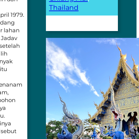
Thailand
il 1979.
sedang
r lahan
. Jadav
setelah
lih
anyak
itu
 menanam
am,
 pohon
ya
u.
inya
isebut