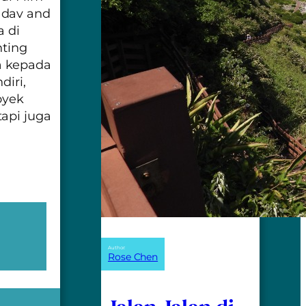
adav and
a di
nting
a kepada
diri,
oyek
api juga
Author:
Rose Chen