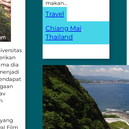
makan…
Travel
Chiang Mai
, 
Thailand
iversitas
erikan
ama dia
menjadi
mendapat
rgaan
dav
n
 yang
al Film