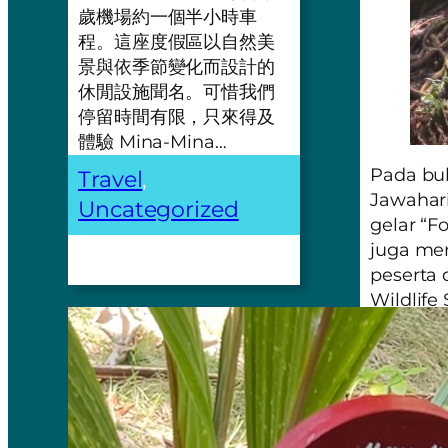
歲機場約一個半小時車
程。這座度假區以自然美
景與依季節變化而設計的
休閒設施聞名。可惜我們
停留時間有限，只來得及
體驗 Mina-Mina…
Pada bul
Travel
, 
Jawahar
Uncategorized
gelar
“Fo
juga men
peserta 
Wildlife
dari Ins
Payeng 
peringka
Kisah Mo
terakhir