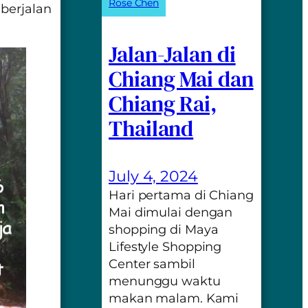
Rose Chen
berjalan
Jalan-Jalan di
Chiang Mai dan
Chiang Rai,
Thailand
July 4, 2024
Hari pertama di Chiang
Mai dimulai dengan
shopping di Maya
Lifestyle Shopping
Center sambil
menunggu waktu
makan malam. Kami