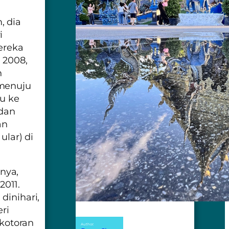
, dia
i
ereka
 2008,
n
 menuju
u ke
 dan
an
ular) di
nya,
011.
dinihari,
ri
kotoran
Author: