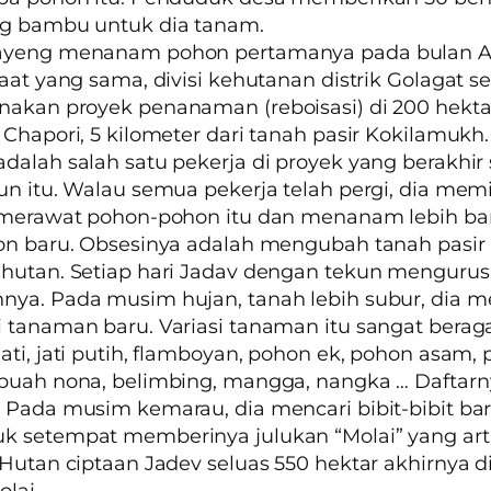
ng bambu untuk dia tanam.
ayeng menanam pohon pertamanya pada bulan Apr
saat yang sama, divisi kehutanan distrik Golagat 
akan proyek penanaman (reboisasi) di 200 hekta
 Chapori, 5 kilometer dari tanah pasir Kokilamukh
dalah salah satu pekerja di proyek yang berakhir 
un itu. Walau semua pekerja telah pergi, dia memi
, merawat pohon-pohon itu dan menanam lebih b
on baru. Obsesinya adalah mengubah tanah pasir 
hutan. Setiap hari Jadav dengan tekun mengurus
nya. Pada musim hujan, tanah lebih subur, dia
 tanaman baru. Variasi tanaman itu sangat berag
ati, jati putih, flamboyan, pohon ek, pohon asam,
buah nona, belimbing, mangga, nangka … Daftarn
 Pada musim kemarau, dia mencari bibit-bibit bar
k setempat memberinya julukan “Molai” yang art
 Hutan ciptaan Jadev seluas 550 hektar akhirnya d
lai.