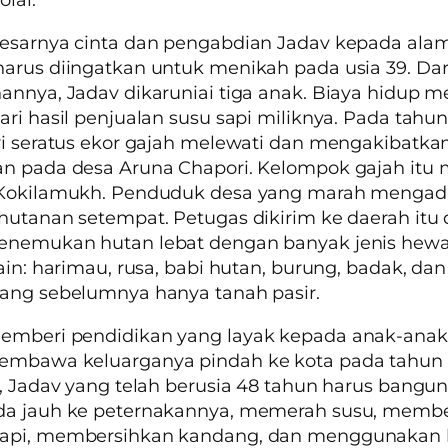
esarnya cinta dan pengabdian Jadav kepada alam
arus diingatkan untuk menikah pada usia 39. Dar
annya, Jadav dikaruniai tiga anak. Biaya hidup m
ari hasil penjualan susu sapi miliknya. Pada tahun
ri seratus ekor gajah melewati dan mengakibatka
an pada desa Aruna Chapori. Kelompok gajah itu
 Kokilamukh. Penduduk desa yang marah mengad
hutanan setempat. Petugas dikirim ke daerah itu
enemukan hutan lebat dengan banyak jenis hew
lain: harimau, rusa, babi hutan, burung, badak, dan 
ang sebelumnya hanya tanah pasir.
emberi pendidikan yang layak kepada anak-anak
embawa keluarganya pindah ke kota pada tahun 2
u, Jadav yang telah berusia 48 tahun harus bangun 
da jauh ke peternakannya, memerah susu, membe
api, membersihkan kandang, dan menggunakan 