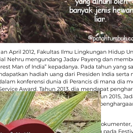
an April 2012, Fakultas Ilmu Lingkungan Hidup Un
ial Nehru mengundang Jadav Payeng dan memb
rest Man of India”
kepadanya. Pada tahun yang s
dapatkan hadiah uang dari Presiden India serta 
dalam konferensi dunia di Perancis di mana dia 
 Service Award. Tahun 2013, dia mendapat pengha
titut Manajemen Hutan India. Pada tahun 2015, Ja
mendapat penghargaan
Padma Shri
, penghargaa
t empat tertinggi di India.
lai diabadikan dalam beberapa film dokumenter,
 dalam film “
Forest Man”
yang menang pada Festiv