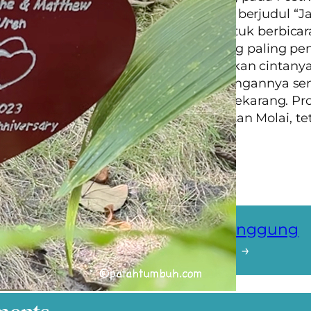
2014; dan juga dalam buku anak-anak berjudul
“J
-Place”.
Kini Molai sering diundang untuk berbicar
 belahan dunia. Tetapi bagi Molai, yang paling pe
enghargaan-penghargaan itu, melainkan cintany
g dia tunjukkan melalui hasil kerja tangannya sen
ari, sejak dia berusia 16 tahun hingga sekarang. Pr
n hutannya tidak berhenti pada hutan Molai, tet
ng ke daerah lain di India.
gado
sep Keladi
Vaksinasi – Tanggung
ng U-Yen
Jawab Sosial
→