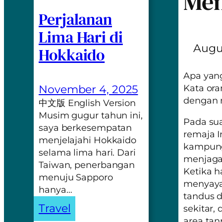
Men
Perjalanan
Lima Hari di
Augus
Hokkaido
Apa yang
November 4, 2025
Kata ora
dengan m
中文版 English Version
Musim gugur tahun ini,
Pada sua
saya berkesempatan
remaja I
menjelajahi Hokkaido
kampung
selama lima hari. Dari
menjaga 
Taiwan, penerbangan
Ketika 
menuju Sapporo
menyayat
hanya…
tandus d
Travel
sekitar,
area ta