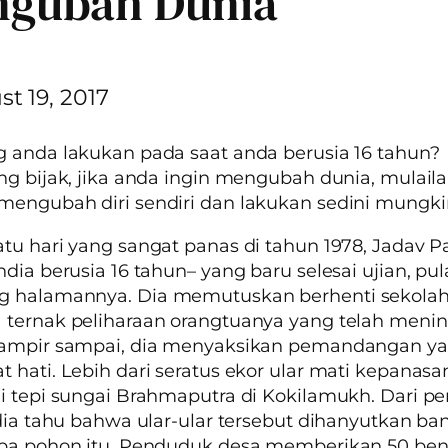
gubah Dunia
t 19, 2017
 anda lakukan pada saat anda berusia 16 tahun?
ng bijak, jika anda ingin mengubah dunia, mulail
engubah diri sendiri dan lakukan sedini mungki
tu hari yang sangat panas di tahun 1978, Jadav P
ndia berusia 16 tahun– yang baru selesai ujian, pu
 halamannya. Dia memutuskan berhenti sekolah
ternak peliharaan orangtuanya yang telah menin
hampir sampai, dia menyaksikan pemandangan y
 hati. Lebih dari seratus ekor ular mati kepanasan
i tepi sungai Brahmaputra di Kokilamukh. Dari 
 dia tahu bahwa ular-ular tersebut dihanyutkan ban
npa pohon itu. Penduduk desa memberikan 50 ben