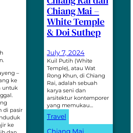
Chiang Rai dan
Chiang Mai –
White Temple
& Doi Suthep
July 7, 2024
ah
n.
Kuil Putih (White
Temple), atau Wat
ayeng –
Rong Khun, di Chiang
lang ke
Rai, adalah sebuah
 untuk
karya seni dan
ggal.
arsitektur kontemporer
ang
yang memukau…
 di pasir
Travel
penduduk
jir ke
Chiang Mai
, 
ih dan