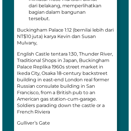
dari belakang, memperlihatkan
bagian dalam bangunan
tersebut.
Buckingham Palace 1:12 (bernilai lebih dari
NT$10 juta) karya Kevin dan Susan
Mulvany,
English Castle tentara 1:30, Thunder River,
Traditional Shops in Japan, Buckingham
Palace Replika 1960s street market in
Ikeda City, Osaka 18-century backstreet
building in east-end London real former
Russian consulate building in San
Francisco, from a British pub to an
American gas station-cum-garage.
Soldiers parading down the castle or a
French Riviera
Gulliver’s Gate