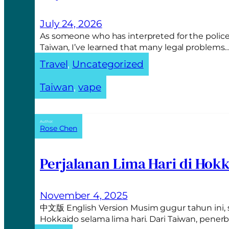
a
t
July 24, 2026
i
As someone who has interpreted for the police
v
Taiwan, I’ve learned that many legal problems
e
Travel
, 
Uncategorized
:
Taiwan
, 
vape
Author:
Rose Chen
Perjalanan Lima Hari di Hok
November 4, 2025
中文版 English Version Musim gugur tahun ini,
Hokkaido selama lima hari. Dari Taiwan, pen