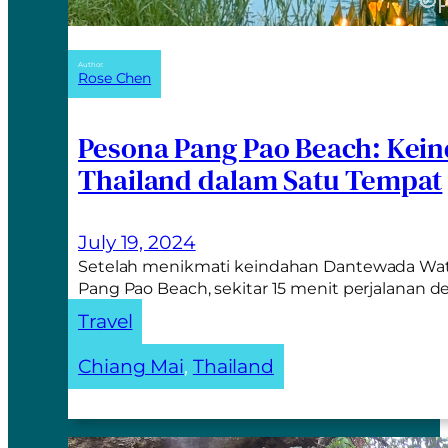
Author:
Rose Chen
Pesona Pang Pao Beach: Kei
Thailand dalam Satu Tempat
July 19, 2024
Setelah menikmati keindahan Dantewada Waterf
Pang Pao Beach, sekitar 15 menit perjalanan 
Travel
Chiang Mai
, 
Thailand