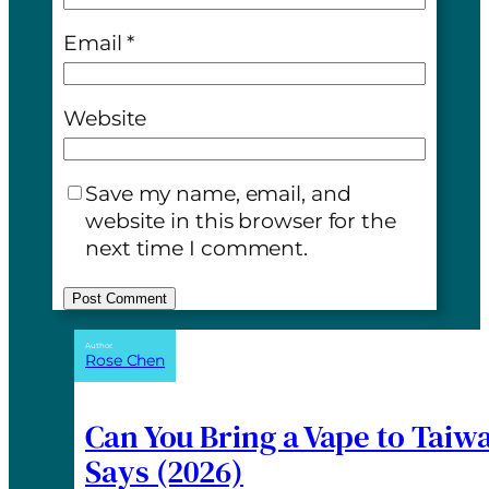
Email
*
Website
Save my name, email, and
website in this browser for the
next time I comment.
A
Author:
Rose Chen
l
t
e
Can You Bring a Vape to Taiw
r
Says (2026)
n