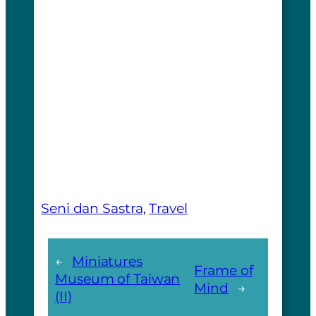
Seni dan Sastra
, 
Travel
←
Miniatures
Frame of
Museum of Taiwan
Mind
→
(II)