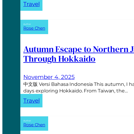
Travel
Author:
Rose Chen
Autumn Escape to Northern J
Through Hokkaido
November 4, 2025
中文版 Versi Bahasa Indonesia This autumn, I ha
days exploring Hokkaido. From Taiwan, the…
Travel
Author:
Rose Chen