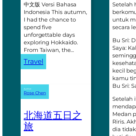
中文版 Versi Bahasa
Setelah 
Indonesia This autumn,
berkomu
I had the chance to
untuk m
spend five
secara l
unforgettable days
Bu Sri: 
exploring Hokkaido.
Saya: Ka
From Taiwan, the…
seminggu
Travel
kesehata
kecil be
kamu tin
Bu Sri: S
Author:
Rose Chen
Setelah 
mendapat
北海道五日之
Medan p
Riris. A
旅
dia tida