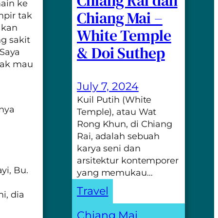
Chiang Rai dan
main ke
Chiang Mai –
mpir tak
akan
White Temple
g sakit
& Doi Suthep
 Saya
idak mau
July 7, 2024
Kuil Putih (White
anya
Temple), atau Wat
Rong Khun, di Chiang
Rai, adalah sebuah
karya seni dan
arsitektur kontemporer
yi, Bu.
yang memukau…
Travel
i, dia
Chiang Mai
, 