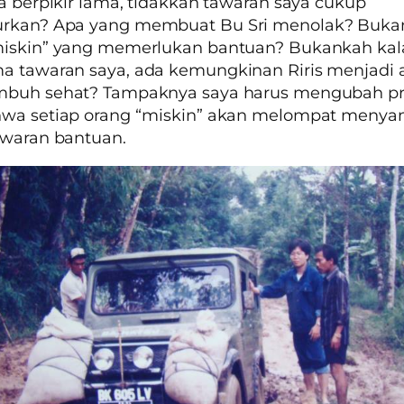
ya berpikir lama, tidakkah tawaran saya cukup
rkan? Apa yang membuat Bu Sri menolak? Buka
miskin” yang memerlukan bantuan? Bukankah kal
a tawaran saya, ada kemungkinan Riris menjadi 
mbuh sehat? Tampaknya saya harus mengubah p
hwa setiap orang “miskin” akan melompat meny
awaran bantuan.