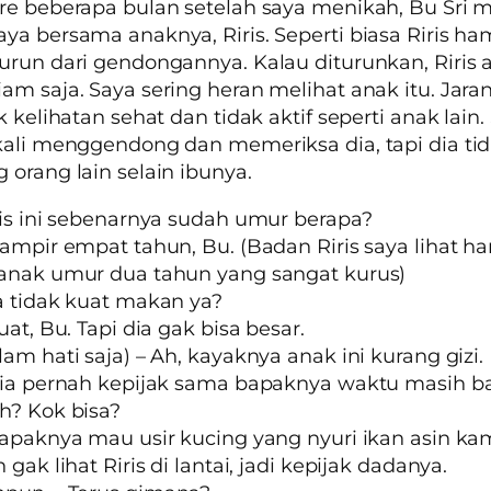
re beberapa bulan setelah saya menikah, Bu Sri 
ya bersama anaknya, Riris. Seperti biasa Riris ha
urun dari gendongannya. Kalau diturunkan, Riris 
am saja. Saya sering heran melihat anak itu. Jaran
k kelihatan sehat dan tidak aktif seperti anak lain.
kali menggendong dan memeriksa dia, tapi dia t
 orang lain selain ibunya.
ris ini sebenarnya sudah umur berapa?
Hampir empat tahun, Bu. (Badan Riris saya lihat h
 anak umur dua tahun yang sangat kurus)
a tidak kuat makan ya?
uat, Bu. Tapi dia gak bisa besar.
lam hati saja) – Ah, kayaknya anak ini kurang gizi.
Dia pernah kepijak sama bapaknya waktu masih ba
h? Kok bisa?
Bapaknya mau usir kucing yang nyuri ikan asin kam
 gak lihat Riris di lantai, jadi kepijak dadanya.