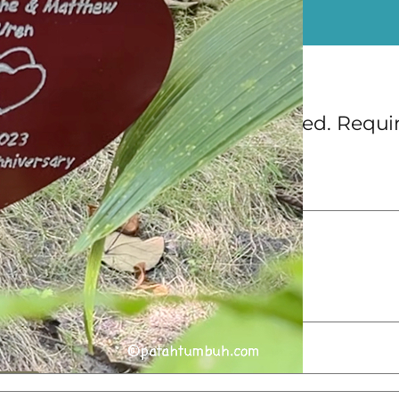
ents
 Reply
ail address will not be published.
Requi
 are marked
*
ent
*
*