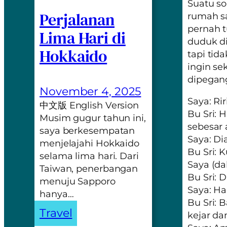
Suatu so
Perjalanan
rumah sa
pernah t
Lima Hari di
duduk di
Hokkaido
tapi tida
ingin se
dipegang
November 4, 2025
Saya: Ri
中文版 English Version
Bu Sri: 
Musim gugur tahun ini,
sebesar
saya berkesempatan
Saya: Di
menjelajahi Hokkaido
Bu Sri: K
selama lima hari. Dari
Saya (da
Taiwan, penerbangan
Bu Sri: 
menuju Sapporo
Saya: Ha
hanya…
Bu Sri: 
Travel
kejar dan