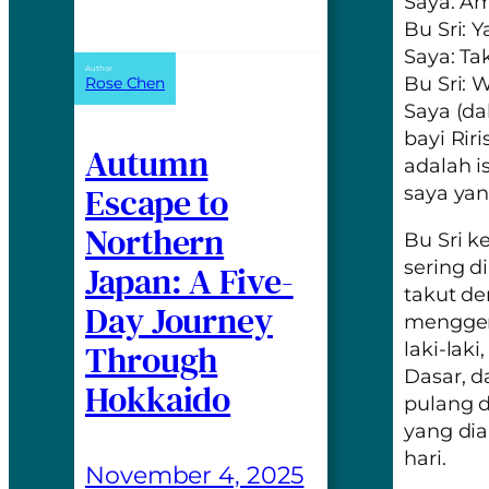
Saya: A
Bu Sri: Y
Saya: Ta
Author:
Bu Sri: 
Rose Chen
Saya (d
bayi Rir
Autumn
adalah i
Escape to
saya yan
Northern
Bu Sri k
sering d
Japan: A Five-
takut de
Day Journey
menggen
Through
laki-lak
Dasar, d
Hokkaido
pulang 
yang dia
hari.
November 4, 2025