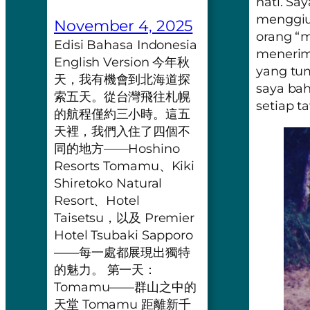
hati. Sa
menggiu
November 4, 2025
orang “
Edisi Bahasa Indonesia
menerim
English Version 今年秋
yang tu
天，我有機會到北海道探
saya ba
索五天。從台灣飛往札幌
setiap t
的航程僅約三小時。這五
天裡，我們入住了四個不
同的地方——Hoshino
Resorts Tomamu、Kiki
Shiretoko Natural
Resort、Hotel
Taisetsu，以及 Premier
Hotel Tsubaki Sapporo
——每一處都展現出獨特
的魅力。 第一天：
Tomamu——群山之中的
天堂 Tomamu 距離新千