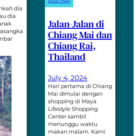
Rose Chen
nkah dia
au dia
Jalan-Jalan di
anak
rasangka
Chiang Mai dan
ambar
Chiang Rai,
Thailand
July 4, 2024
Hari pertama di Chiang
Mai dimulai dengan
shopping di Maya
Lifestyle Shopping
Center sambil
menunggu waktu
makan malam. Kami