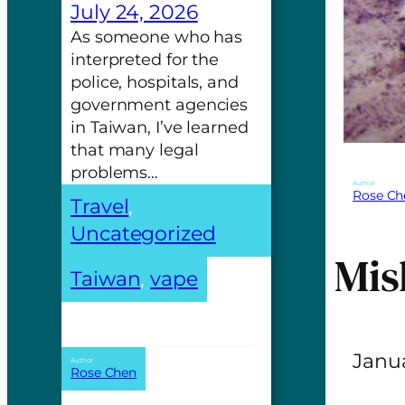
July 24, 2026
As someone who has
interpreted for the
police, hospitals, and
government agencies
in Taiwan, I’ve learned
that many legal
problems…
Author:
Rose Ch
Travel
, 
Uncategorized
Mis
Taiwan
, 
vape
Janua
Author:
Rose Chen