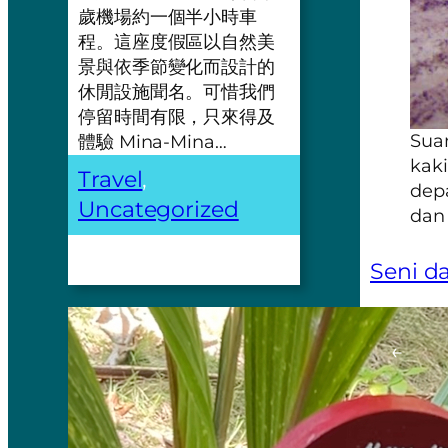
歲機場約一個半小時車
程。這座度假區以自然美
景與依季節變化而設計的
休閒設施聞名。可惜我們
停留時間有限，只來得及
Sua
體驗 Mina-Mina…
kaki
Travel
, 
dep
Uncategorized
dan 
Seni d
←
Mi
(Bagi