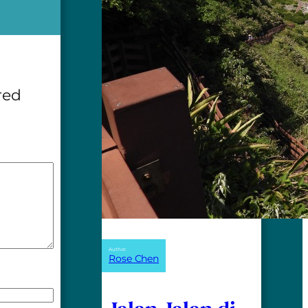
red
Author:
Rose Chen