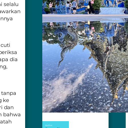
i selalu
nawarkan
annya
cuti
periksa
apa dia
ng,
 tanpa
g ke
i dan
an bahwa
patah
Author: