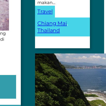
makan…
Travel
Chiang Mai
, 
Thailand
ang
di