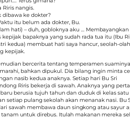
mpun…. Terus gimana?
a Riris nangis.
k dibawa ke dokter?
Waktu itu belum ada dokter, Bu.
alam hati) – duh, gobloknya aku … Membayangkan
is kepijak bapaknya yang sudah rada tua itu (Ibu Ri
stri kedua) membuat hati saya hancur, seolah-olah
g kepijak.
emudian bercerita tentang temperamen suaminya,
imarahi, bahkan dipukul. Dia bilang ingin minta cer
ngan nasib kedua anaknya. Setiap hari Bu Sri
dong Riris bekerja di sawah. Anaknya yang pert
i, baru berusia tujuh tahun dan duduk di kelas sat
an setiap pulang sekolah akan menanak nasi. Bu S
dari sawah membawa daun singkong atau sayur a
 tanam untuk direbus. Itulah makanan mereka seh