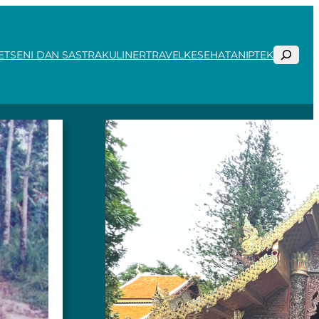
Search
ET
SENI DAN SASTRA
KULINER
TRAVEL
KESEHATAN
IPTEK