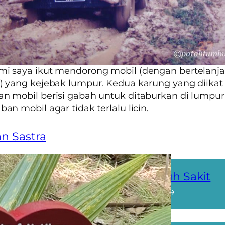
mi saya ikut mendorong mobil (dengan bertelanj
) yang kejebak lumpur. Kedua karung yang diikat 
an mobil berisi gabah untuk ditaburkan di lumpur
ban mobil agar tidak terlalu licin.
an Sastra
skin Itu Relatif
Dokter Jatuh Sakit
an 1)
(Bagian 1)
→