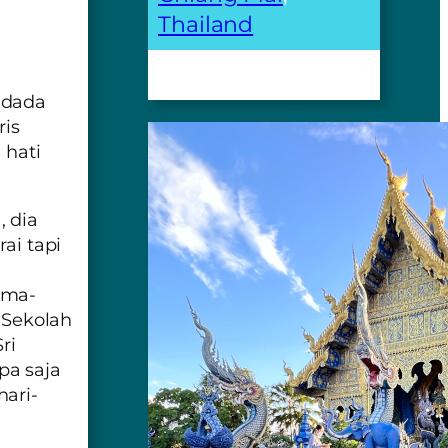
Thailand
 dada
ris
 hati
 dia
ai tapi
ama-
u Sekolah
ri
pa saja
ari-