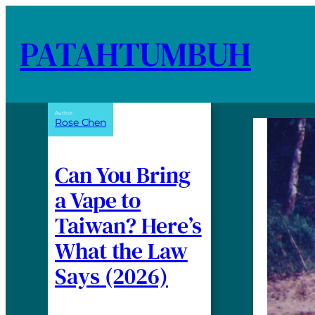
PATAHTUMBUH
Author:
Rose Chen
Can You Bring
a Vape to
Taiwan? Here’s
What the Law
Says (2026)