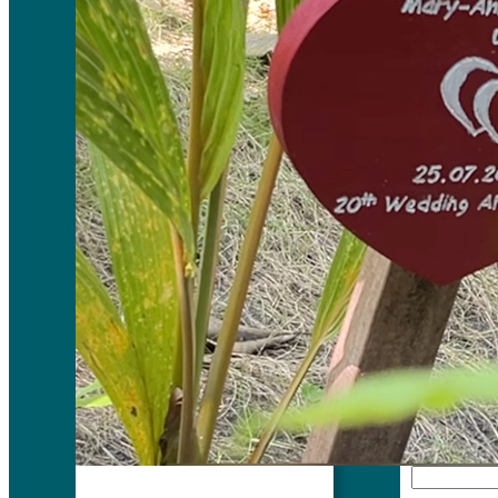
Comm
Leave a
Your em
fields
Comm
Name