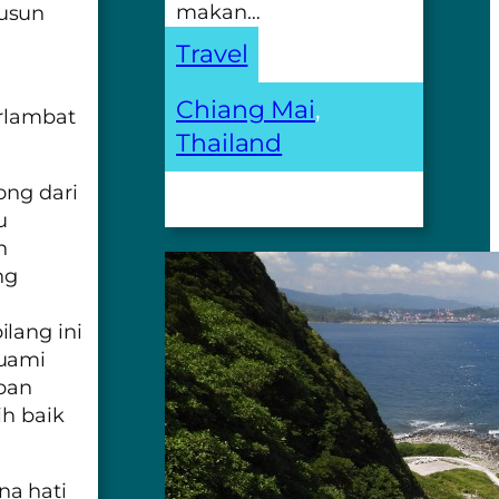
makan…
yusun
Travel
Chiang Mai
, 
erlambat
Thailand
ong dari
u
n
ng
lang ini
suami
pan
ih baik
na hati