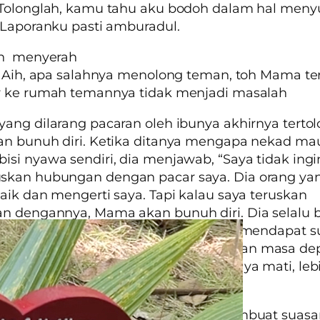
 Tolonglah, kamu tahu aku bodoh dalam hal men
 Laporanku pasti amburadul.
an menyerah
: Aih, apa salahnya menolong teman, toh Mama t
r ke rumah temannya tidak menjadi masalah
ang dilarang pacaran oleh ibunya akhirnya tertol
an bunuh diri. Ketika ditanya mengapa nekad ma
si nyawa sendiri, dia menjawab, “Saya tidak ingi
kan hubungan dengan pacar saya. Dia orang ya
aik dan mengerti saya. Tapi kalau saya teruskan
 dengannya, Mama akan bunuh diri. Dia selalu bi
baikan saya sendiri. Mama ingin saya mendapat 
mpu menjaga saya, memberi kepastian masa de
k. Daripada saya menyebabkan ibu saya mati, leb
g mati.”
an emosional yang sering terjadi membuat suasa