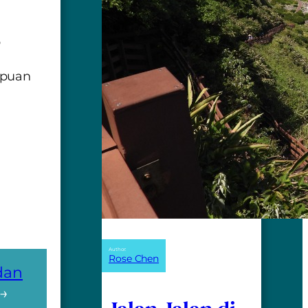
p
mpuan
Author:
Rose Chen
dan
→