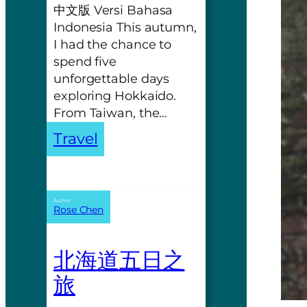
中文版 Versi Bahasa
Indonesia This autumn,
I had the chance to
spend five
unforgettable days
exploring Hokkaido.
From Taiwan, the…
Travel
Author:
Rose Chen
北海道五日之
旅