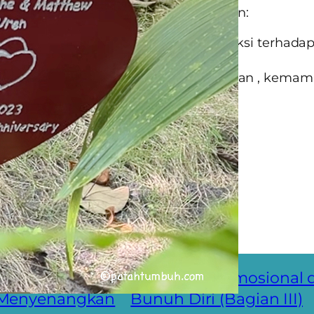
Hati yang tidak gembira menyebabkan:
aan tertekan dan motivasi untuk bereaksi terhada
itu berkurang.
 kehilangan daya tahan terhadap tekanan , kema
dan daya ingat menurun.
 diri pupus
ang perasaan bersalah
angan rasa aman
tan
san Emosional
mbuat Hidup
Pemerasan Emosional 
 Menyenangkan
Bunuh Diri (Bagian III)