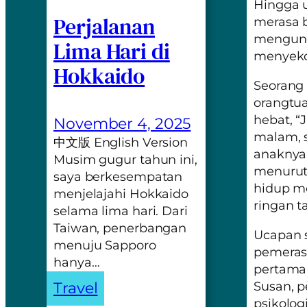
Hingga u
Perjalanan
merasa b
mengung
Lima Hari di
menyekol
Hokkaido
Seorang 
orangtua
hebat, “
November 4, 2025
malam, s
中文版 English Version
anaknya 
Musim gugur tahun ini,
menurut
saya berkesempatan
hidup m
menjelajahi Hokkaido
ringan t
selama lima hari. Dari
Taiwan, penerbangan
Ucapan s
menuju Sapporo
pemeras
hanya…
pertama 
Travel
Susan, 
psikolog