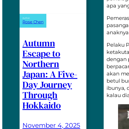
apa yang
Pemerasa
Author:
Rose Chen
pasangan
anaknya 
Autumn
Pelaku 
Escape to
ketakuta
dengan 
Northern
berpacar
Japan: A Five-
akan mer
betul bu
Day Journey
ibunya, 
Through
kalau d
Hokkaido
November 4, 2025