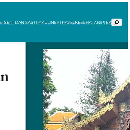
Search
ET
SENI DAN SASTRA
KULINER
TRAVEL
KESEHATAN
IPTEK
an