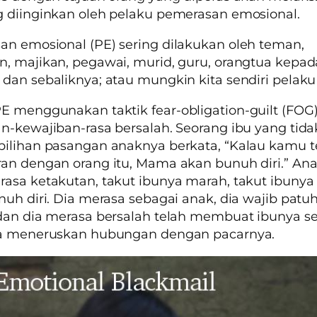
 diinginkan oleh pelaku pemerasan emosional.
n emosional (PE) sering dilakukan oleh teman,
, majikan, pegawai, murid, guru, orangtua kepad
dan sebaliknya; atau mungkin kita sendiri pelaku
PE menggunakan taktik
fear-obligation-guilt (FOG
n-kewajiban-rasa bersalah. Seorang ibu yang tida
pilihan pasangan anaknya berkata, “Kalau kamu 
an dengan orang itu, Mama akan bunuh diri.” An
asa ketakutan, takut ibunya marah, takut ibunya 
nuh diri. Dia merasa sebagai anak, dia wajib pat
dan dia merasa bersalah telah membuat ibunya s
ia meneruskan hubungan dengan pacarnya.