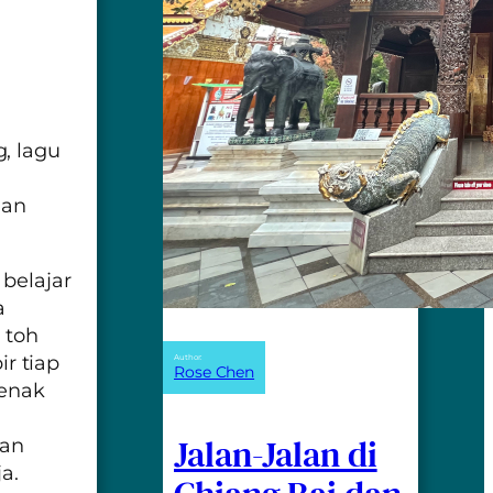
, lagu
dan
 belajar
a
 toh
r tiap
Author:
Rose Chen
 enak
Jalan-Jalan di
ian
a.