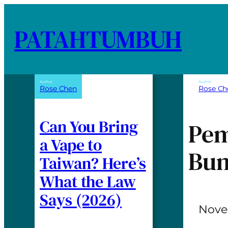
PATAHTUMBUH
Author:
Author:
Rose Chen
Rose Ch
Can You Bring
Pem
a Vape to
Bun
Taiwan? Here’s
What the Law
Says (2026)
Nove