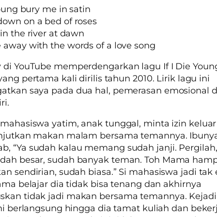
young bury me in satin
own on a bed of roses
in the river at dawn
away with the words of a love song
 di YouTube memperdengarkan lagu If I Die Young
ang pertama kali dirilis tahun 2010. Lirik lagu ini
atkan saya pada dua hal, pemerasan emosional 
ri.
mahasiswa yatim, anak tunggal, minta izin keluar
anjutkan makan malam bersama temannya. Ibuny
, “Ya sudah kalau memang sudah janji. Pergilah,
dah besar, sudah banyak teman. Toh Mama hampi
an sendirian, sudah biasa.” Si mahasiswa jadi tak
lama belajar dia tidak bisa tenang dan akhirnya
kan tidak jadi makan bersama temannya. Kejad
ini berlangsung hingga dia tamat kuliah dan bekerj