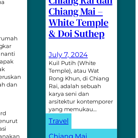
Chiang Rai dan
na
Chiang Mai –
White Temple
& Doi Suthep
i rumah
gkar
 nanti
July 7, 2024
bapak
Kuil Putih (White
ak
Temple), atau Wat
eruskan
Rong Khun, di Chiang
ah dan
Rai, adalah sebuah
karya seni dan
arsitektur kontemporer
yang memukau…
ard
Travel
enurut
asi
Chiang Mai
, 
sanakan