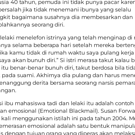
sia 40 tahun, pemuda ini tidak punya pacar kare
ersalah jika tidak menemani ibunya yang selalu
kit bagaimana susahnya dia membesarkan dan
ahkannya seorang diri.
lelaki menelefon istrinya yang telah menginap d
nya selama beberapa hari setelah mereka berten
Jika kamu tidak di rumah waktu saya pulang kerja
aya akan bunuh diri.” Si istri merasa takut kalau 
itu benar-benar bunuh diri, takut berdosa bila tid
 pada suami. Akhirnya dia pulang dan harus men
enanggung derita bersama seorang narsis pemar
angan.
i ibu mahasiswa tadi dan lelaki itu adalah contoh
an emosional
(Emotional Blackmail)
. Susan Forw
kali menggunakan istilah ini pada tahun 2004. M
pemerasan emosional adalah satu bentuk manipul
is dengan tujuan orang yang diperas akan melak