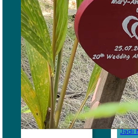
muram. 
1. Peras
tekanan 
2. Otak
belajar 
3. Harga
4. Diser
5. Kehil
Keseha
Pemera
←
Me
Jadi