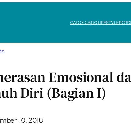
GADO-GADO
LIFESTYLE
POTR
en
erasan Emosional d
uh Diri (Bagian I)
mber 10, 2018