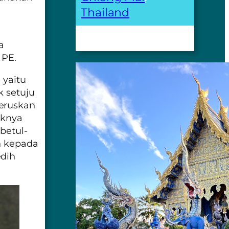
Thailand
a
 PE.
)
yaitu
k setuju
teruskan
aknya
betul-
uh kepada
edih