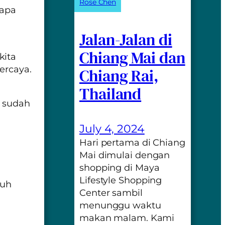
Rose Chen
rapa
Jalan-Jalan di
Chiang Mai dan
kita
ercaya.
Chiang Rai,
Thailand
a sudah
July 4, 2024
Hari pertama di Chiang
Mai dimulai dengan
shopping di Maya
Lifestyle Shopping
tuh
Center sambil
menunggu waktu
makan malam. Kami