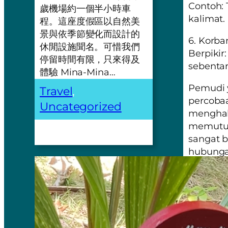
Contoh:
歲機場約一個半小時車
kalimat.
程。這座度假區以自然美
景與依季節變化而設計的
6. Korb
休閒設施聞名。可惜我們
Berpikir
停留時間有限，只來得及
sebenta
體驗 Mina-Mina…
Pemudi y
Travel
, 
percoba
Uncategorized
menghabi
memutus
sangat b
hubungan
demi ke
yang ma
yang bai
saya yan
Pemeras