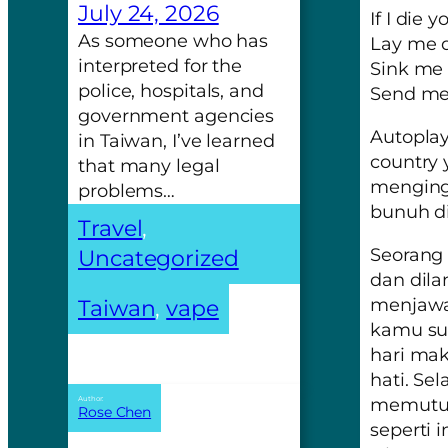
July 24, 2026
If I die 
As someone who has
Lay me d
interpreted for the
Sink me 
police, hospitals, and
Send me 
government agencies
Autoplay
in Taiwan, I’ve learned
country y
that many legal
menging
problems…
bunuh di
Travel
, 
Seorang 
Uncategorized
dan dil
menjawab
Taiwan
, 
vape
kamu su
hari mak
hati. Se
memutus
Author:
Rose Chen
seperti 