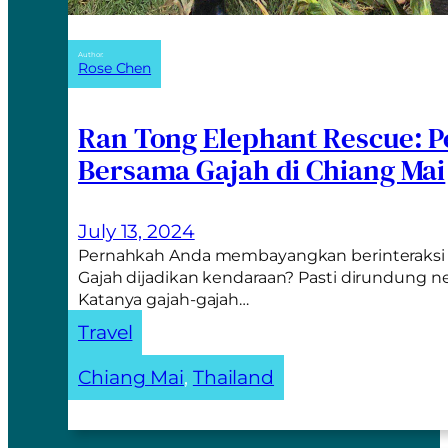
Author:
Rose Chen
Ran Tong Elephant Rescue: 
Bersama Gajah di Chiang Mai
July 13, 2024
Pernahkah Anda membayangkan berinteraksi 
Gajah dijadikan kendaraan? Pasti dirundung n
Katanya gajah-gajah…
Travel
Chiang Mai
, 
Thailand