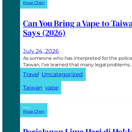
Rose Chen
l
t
e
Can You Bring a Vape to Taiw
r
Says (2026)
n
a
t
July 24, 2026
i
As someone who has interpreted for the police
v
Taiwan, I’ve learned that many legal problems
e
Travel
, 
Uncategorized
:
Taiwan
, 
vape
Author:
Rose Chen
Perjalanan Lima Hari di Hok