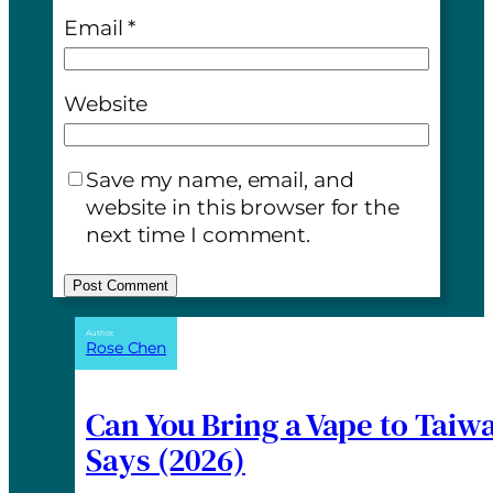
Email
*
Website
Save my name, email, and
website in this browser for the
next time I comment.
A
Author:
Rose Chen
l
t
e
Can You Bring a Vape to Taiw
r
Says (2026)
n