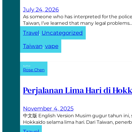
a
t
July 24, 2026
i
As someone who has interpreted for the police
v
Taiwan, I’ve learned that many legal problems
e
Travel
, 
Uncategorized
:
Taiwan
, 
vape
Author:
Rose Chen
Perjalanan Lima Hari di Hok
November 4, 2025
中文版 English Version Musim gugur tahun ini,
Hokkaido selama lima hari. Dari Taiwan, pen
Travel