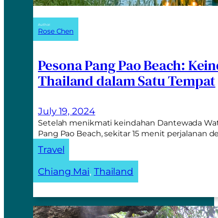
Author:
Rose Chen
Pesona Pang Pao Beach: Kei
Thailand dalam Satu Tempat
July 19, 2024
Setelah menikmati keindahan Dantewada Waterf
Pang Pao Beach, sekitar 15 menit perjalanan 
Travel
Chiang Mai
, 
Thailand