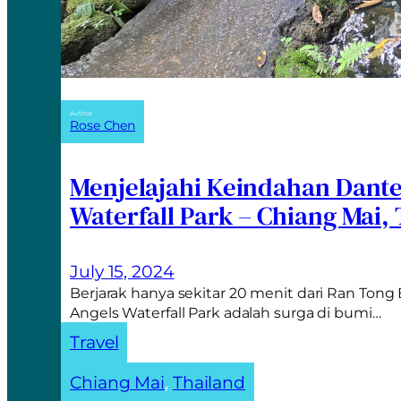
Author:
Rose Chen
Menjelajahi Keindahan Dant
Waterfall Park – Chiang Mai,
July 15, 2024
Berjarak hanya sekitar 20 menit dari Ran Ton
Angels Waterfall Park adalah surga di bumi…
Travel
Chiang Mai
, 
Thailand