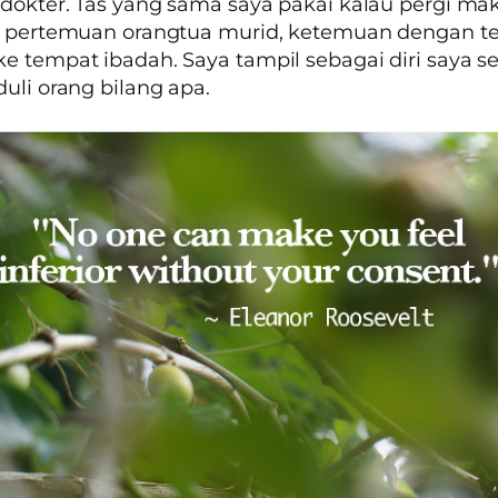
 dokter. Tas yang sama saya pakai kalau pergi ma
n, pertemuan orangtua murid, ketemuan dengan t
e tempat ibadah. Saya tampil sebagai diri saya se
duli orang bilang apa.