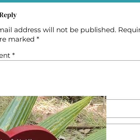
 Reply
ail address will not be published.
Requi
 are marked
*
ent
*
*