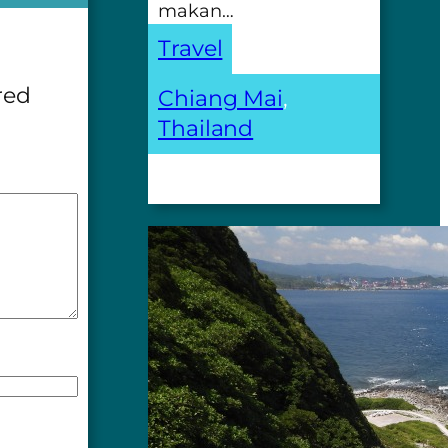
makan…
Travel
red
Chiang Mai
, 
Thailand