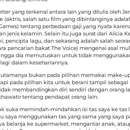
tter
yang terkenal antara lain yang ditulis oleh Je
 (aktris, salah satu film yang dibintanginya adala
Games)
tentang perbedaan gaji yang nyata karen
n jenis kelamin. Selain itu juga surat dari Alicia K
i, pencipta lagu, dan sekarang adalah salah seoran
ra pencarian bakat
The Voice
) mengenai asal mu
hingga dia memutuskan untuk tidak menggunaka
 lagi dalam kesehariannya.
 utamanya bukan pada pilihan memakai make-up
tapi pada pilihan kita untuk berani tampil sebagai d
 tidak membandingkan diri sendiri dengan orang lai
hawatir tentang pendapat orang lain.
ak suka memindah-mindahkan isi tas saya ke tas l
itu saya menggunakan tas yang sama yang saya p
ya belanja ke supermarket, mengantar anak, ata