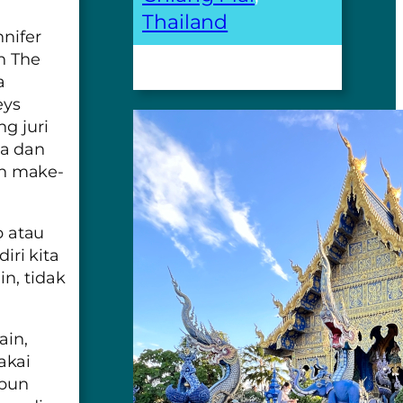
Thailand
nnifer
h
The
a
eys
g juri
la dan
n make-
 atau
iri kita
n, tidak
ain,
akai
upun