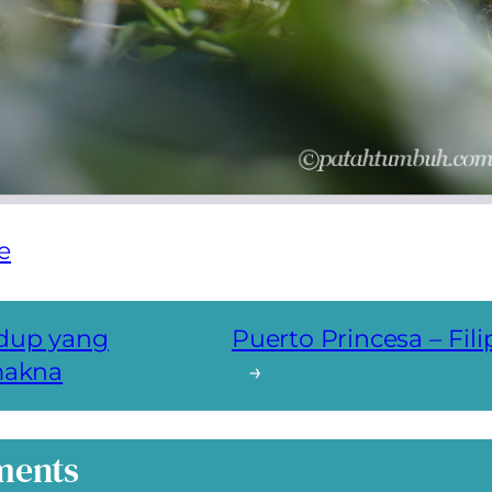
le
dup yang
Puerto Princesa – Fili
akna
→
ents