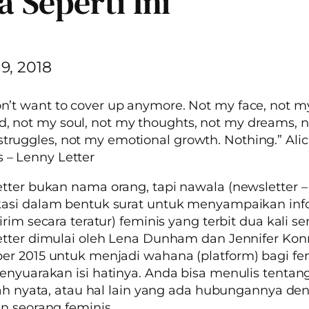
a Seperti Ini
9, 2018
on’t want to cover up anymore. Not my face, not m
, not my soul, not my thoughts, not my dreams, n
truggles, not my emotional growth. Nothing.” Alic
 – Lenny Letter
etter
bukan nama orang, tapi nawala (
newsletter
–
asi dalam bentuk surat untuk menyampaikan inf
irim secara teratur) feminis yang terbit dua kali s
tter dimulai oleh Lena Dunham dan Jennifer Kon
er 2015 untuk menjadi wahana
(platform)
bagi fe
nyuarakan isi hatinya. Anda bisa menulis tentang 
sah nyata, atau hal lain yang ada hubungannya de
n seorang feminis.