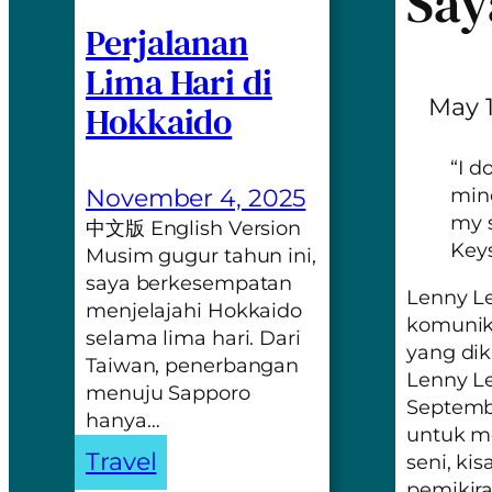
Say
Perjalanan
Lima Hari di
May 1
Hokkaido
“I d
November 4, 2025
mind
my s
中文版 English Version
Keys
Musim gugur tahun ini,
saya berkesempatan
Lenny L
menjelajahi Hokkaido
komunik
selama lima hari. Dari
yang dik
Taiwan, penerbangan
Lenny Le
menuju Sapporo
Septemb
hanya…
untuk me
Travel
seni, ki
pemikira