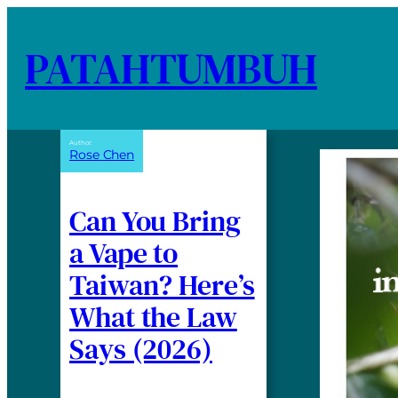
PATAHTUMBUH
Author:
Rose Chen
Can You Bring
a Vape to
Taiwan? Here’s
What the Law
Says (2026)