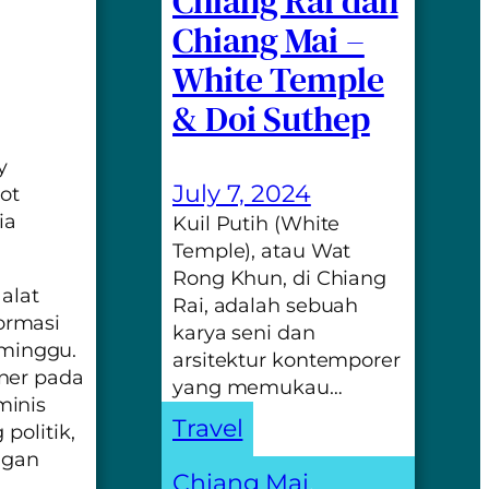
Chiang Rai dan
Chiang Mai –
White Temple
& Doi Suthep
y
July 7, 2024
ot
ia
Kuil Putih (White
Temple), atau Wat
Rong Khun, di Chiang
 alat
Rai, adalah sebuah
ormasi
karya seni dan
eminggu.
arsitektur kontemporer
ner pada
yang memukau…
minis
Travel
politik,
ngan
Chiang Mai
, 