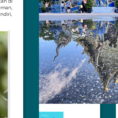
kan di
eman,
ndiri,
Author: