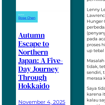
Lenny Le
Lawrence
Author:
Rose Chen
Hunger 
perbedaa
Autumn
(penyany
pada aca
Escape to
proses 
Northern
up tebal
Japan: A Five-
Masalah
Day Journey
tidak, te
sendiri,
Through
merasa k
Hokkaido
Saya tid
karena 
kalau sa
November 4, 2025