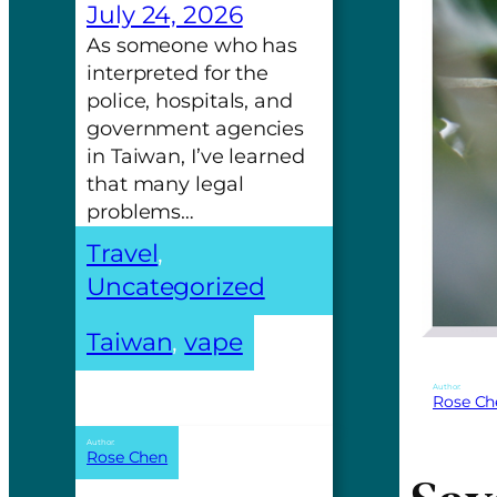
July 24, 2026
As someone who has
interpreted for the
police, hospitals, and
government agencies
in Taiwan, I’ve learned
that many legal
problems…
Travel
, 
Uncategorized
Taiwan
, 
vape
Author:
Rose Ch
Author:
Rose Chen