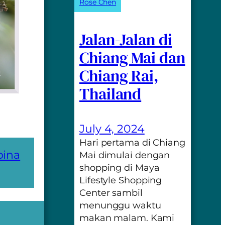
Rose Chen
Jalan-Jalan di
Chiang Mai dan
Chiang Rai,
Thailand
July 4, 2024
Hari pertama di Chiang
pina
Mai dimulai dengan
shopping di Maya
Lifestyle Shopping
Center sambil
menunggu waktu
makan malam. Kami