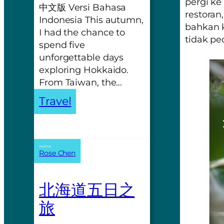
pergi ke
中文版 Versi Bahasa
restora
Indonesia This autumn,
bahkan k
I had the chance to
tidak pe
spend five
unforgettable days
exploring Hokkaido.
From Taiwan, the…
Travel
Author:
Rose Chen
北海道五日之
旅