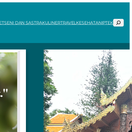
Search
ET
SENI DAN SASTRA
KULINER
TRAVEL
KESEHATAN
IPTEK