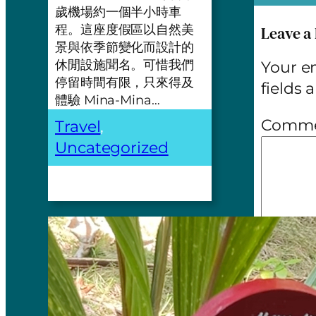
歲機場約一個半小時車
程。這座度假區以自然美
Leave a
景與依季節變化而設計的
休閒設施聞名。可惜我們
Your em
停留時間有限，只來得及
fields
體驗 Mina-Mina…
Comm
Travel
, 
Uncategorized
Name
Email
*