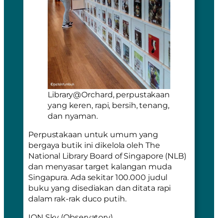
Library@Orchard, perpustakaan
yang keren, rapi, bersih, tenang,
dan nyaman.
Perpustakaan untuk umum yang
bergaya butik ini dikelola oleh
The
National Library Board of Singapore (NLB)
dan menyasar target kalangan muda
Singapura. Ada sekitar 100.000 judul
buku yang disediakan dan ditata rapi
dalam rak-rak duco putih.
ION Sky (Observatory)