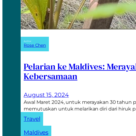
Author:
Rose Chen
Pelarian ke Maldives: Meray
Kebersamaan
August 15, 2024
Awal Maret 2024, untuk merayakan 30 tahun p
memutuskan untuk melarikan diri dari hiruk 
Travel
Maldives