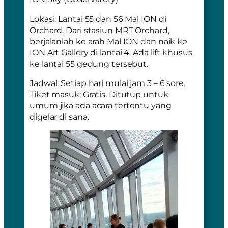
Lokasi: Lantai 55 dan 56 Mal ION di
Orchard. Dari stasiun MRT Orchard,
berjalanlah ke arah Mal ION dan naik ke
ION Art Gallery di lantai 4. Ada lift khusus
ke lantai 55 gedung tersebut.
Jadwal: Setiap hari mulai jam 3 – 6 sore.
Tiket masuk: Gratis. Ditutup untuk
umum jika ada acara tertentu yang
digelar di sana.