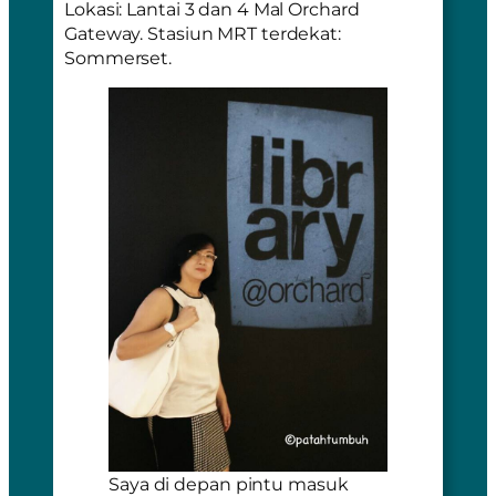
Lokasi: Lantai 3 dan 4 Mal Orchard
Gateway. Stasiun MRT terdekat:
Sommerset.
Saya di depan pintu masuk