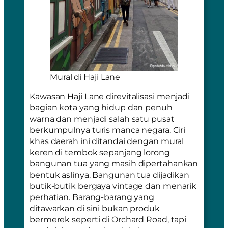
Mural di Haji Lane
Kawasan
Haji Lane
direvitalisasi menjadi
bagian kota yang hidup dan penuh
warna dan menjadi salah satu pusat
berkumpulnya turis manca negara. Ciri
khas daerah ini ditandai dengan mural
keren di tembok sepanjang lorong
bangunan tua yang masih dipertahankan
bentuk aslinya. Bangunan tua dijadikan
butik-butik bergaya
vintage
dan menarik
perhatian. Barang-barang yang
ditawarkan di sini bukan produk
bermerek seperti di Orchard Road, tapi