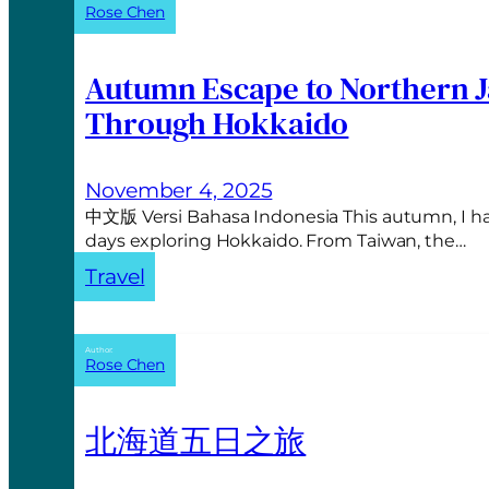
Rose Chen
Autumn Escape to Northern J
Through Hokkaido
November 4, 2025
中文版 Versi Bahasa Indonesia This autumn, I ha
days exploring Hokkaido. From Taiwan, the…
Travel
Author:
Rose Chen
北海道五日之旅