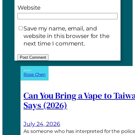
Website
Save my name, email, and
website in this browser for the
next time I comment.
A
Author:
Rose Chen
l
t
e
Can You Bring a Vape to Taiw
r
Says (2026)
n
a
t
July 24, 2026
i
As someone who has interpreted for the police