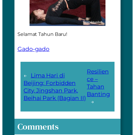
Selamat Tahun Baru!
Gado-gado
Resilien
←
Lima Hari di
ce –
Beijing: Forbidden
Tahan
City, Jingshan Park,
Banting
Beihai Park (Bagian II)
→
Comments