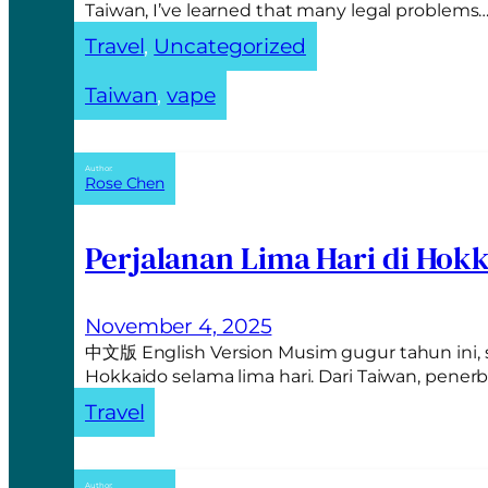
v
Taiwan, I’ve learned that many legal problems
e
Travel
, 
Uncategorized
:
Taiwan
, 
vape
Author:
Rose Chen
Perjalanan Lima Hari di Hok
November 4, 2025
中文版 English Version Musim gugur tahun ini,
Hokkaido selama lima hari. Dari Taiwan, pen
Travel
Author: