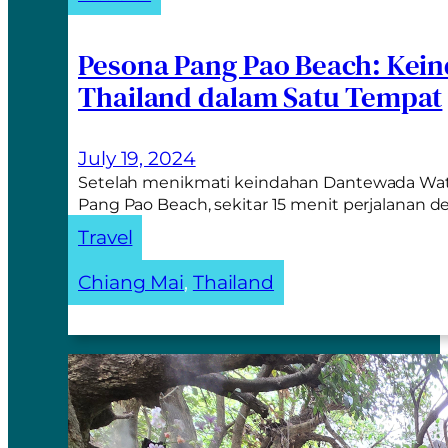
Pesona Pang Pao Beach: Kei
Thailand dalam Satu Tempat
July 19, 2024
Setelah menikmati keindahan Dantewada Waterf
Pang Pao Beach, sekitar 15 menit perjalanan 
Travel
Chiang Mai
, 
Thailand