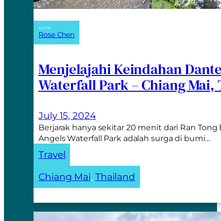
Author:
Rose Chen
Menjelajahi Keindahan Dant
Waterfall Park – Chiang Mai,
July 15, 2024
Berjarak hanya sekitar 20 menit dari Ran Ton
Angels Waterfall Park adalah surga di bumi…
Travel
Chiang Mai
, 
Thailand