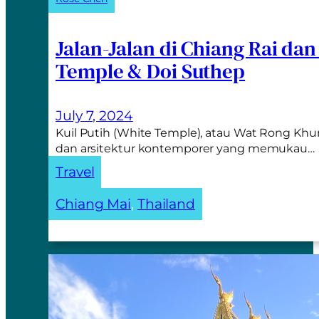
Jalan-Jalan di Chiang Rai da
Temple & Doi Suthep
July 7, 2024
Kuil Putih (White Temple), atau Wat Rong Khun
dan arsitektur kontemporer yang memukau…
Travel
Chiang Mai
, 
Thailand