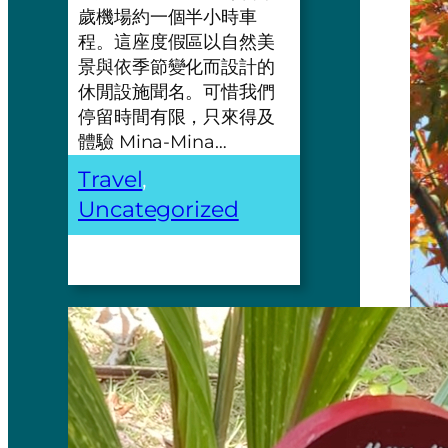
歲機場約一個半小時車
程。這座度假區以自然美
景與依季節變化而設計的
休閒設施聞名。可惜我們
停留時間有限，只來得及
體驗 Mina-Mina…
Travel
, 
Uncategorized
Seorang
kisah sa
pernah b