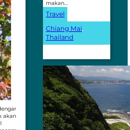
makan…
Travel
Chiang Mai
, 
Thailand
dengar
k akan
l