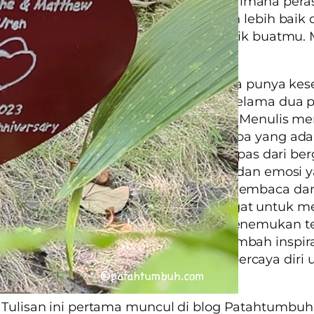
p Yang Kuasa pada Juli 2013):
“Bagaimana per
 setelah semua berlalu?”. “Rasanya jauh lebih baik
awab saya.
“Artinya, ini keputusan terbaik buatmu.
l be stronger.”
tik balik dalam kehidupan saya itu, saya punya k
kembali obsesi-obsesi yang tercecer selama dua 
rakhir. Salah satunya adalah menulis. Menulis me
tu penyaluran buat berbagi rasa dan apa yang ad
saya. Terapeutik buat saya sendiri, terlepas dari be
ak tulisan saya buat orang lain. Waktu dan emosi 
h terbayar ketika ada yang berkenan membaca da
esiasi tulisan saya, membuat semangat untuk me
enyala. Dari kegiatan menulis, saya menemukan 
man berbagi rasa dan harapan, menambah inspiras
saya juga mendapat tambahan rasa percaya diri 
rjalan mewujudkan obsesi lain.
 Tulisan ini pertama muncul di blog Patahtumbu