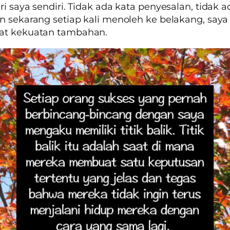
ri saya sendiri. Tidak ada kata penyesalan, tidak a
n sekarang setiap kali menoleh ke belakang, say
t kekuatan tambahan.