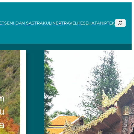
Search
ET
SENI DAN SASTRA
KULINER
TRAVEL
KESEHATAN
IPTEK