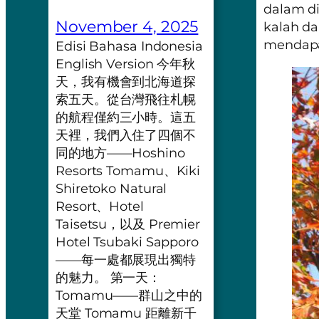
dalam di
November 4, 2025
kalah da
mendapa
Edisi Bahasa Indonesia
English Version 今年秋
天，我有機會到北海道探
索五天。從台灣飛往札幌
的航程僅約三小時。這五
天裡，我們入住了四個不
同的地方——Hoshino
Resorts Tomamu、Kiki
Shiretoko Natural
Resort、Hotel
Taisetsu，以及 Premier
Hotel Tsubaki Sapporo
——每一處都展現出獨特
的魅力。 第一天：
Tomamu——群山之中的
天堂 Tomamu 距離新千