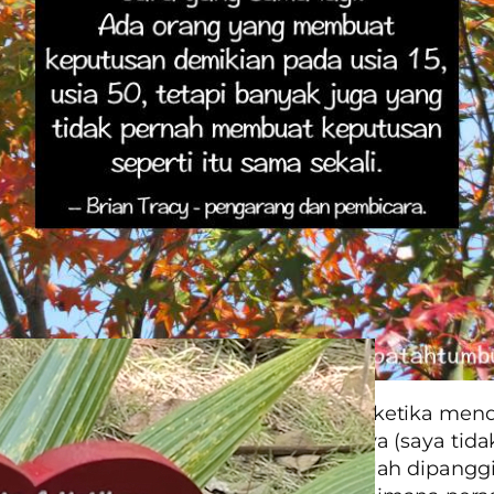
 sahabat hanya menanyakan satu hal ketika men
ya pada pertemuan terakhir dengannya (saya tida
ertemu lagi dengannya karena dia telah dipanggi