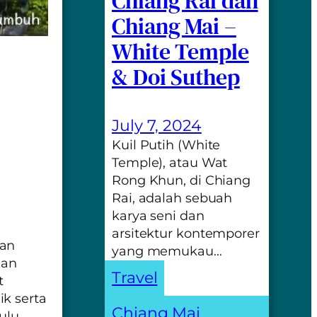
Chiang Rai dan
Chiang Mai –
White Temple
& Doi Suthep
July 7, 2024
Kuil Putih (White
Temple), atau Wat
Rong Khun, di Chiang
Rai, adalah sebuah
karya seni dan
arsitektur kontemporer
pan
yang memukau…
han
Travel
t
k serta
Chiang Mai
, 
ulu