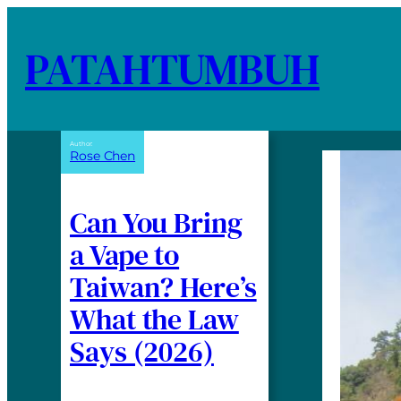
PATAHTUMBUH
Author:
Rose Chen
Can You Bring
a Vape to
Taiwan? Here’s
What the Law
Says (2026)