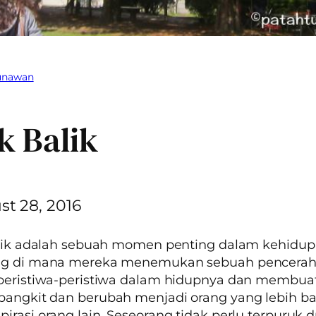
Gunawan
ik Balik
t 28, 2016
balik adalah sebuah momen penting dalam kehidu
ng di mana mereka menemukan sebuah pencera
 peristiwa-peristiwa dalam hidupnya dan membua
angkit dan berubah menjadi orang yang lebih bai
irasi orang lain. Seseorang tidak perlu terpuruk d