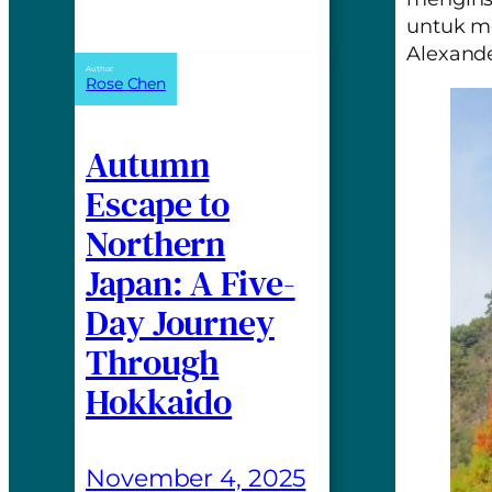
untuk m
Alexande
Author:
Rose Chen
Autumn
Escape to
Northern
Japan: A Five-
Day Journey
Through
Hokkaido
November 4, 2025