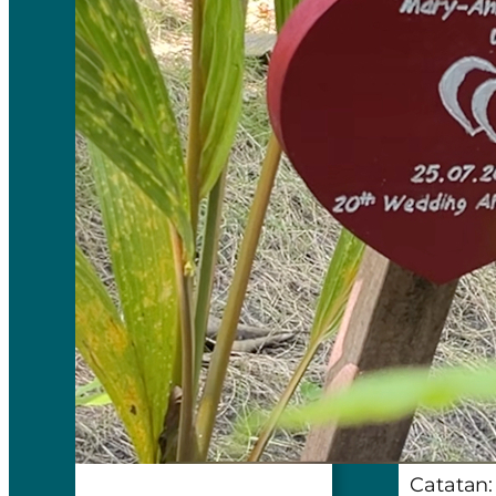
menghada
saat ini
lega”
, j
and you’l
Sejak ti
merajut 
tahun te
salah sa
pikiran 
atau tid
tercura
mengapr
terus m
baru. Te
menulis 
terus be
Catatan: