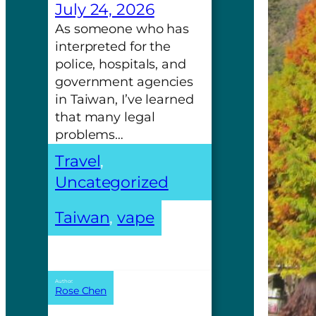
July 24, 2026
As someone who has
interpreted for the
police, hospitals, and
government agencies
in Taiwan, I’ve learned
that many legal
problems…
Travel
, 
Uncategorized
Taiwan
, 
vape
Author:
Rose Chen