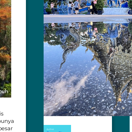
is
 punya
besar
Author: