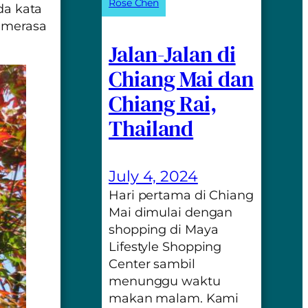
Rose Chen
da kata
a merasa
Jalan-Jalan di
Chiang Mai dan
Chiang Rai,
Thailand
July 4, 2024
Hari pertama di Chiang
Mai dimulai dengan
shopping di Maya
Lifestyle Shopping
Center sambil
menunggu waktu
makan malam. Kami