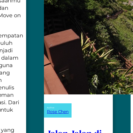
asaanmu
 dan
 Move on
esempatan
puluh
njadi
a dalam
rguna
yang
n
nulis
teman
i. Dari
Author:
untuk
Rose Chen
h yang