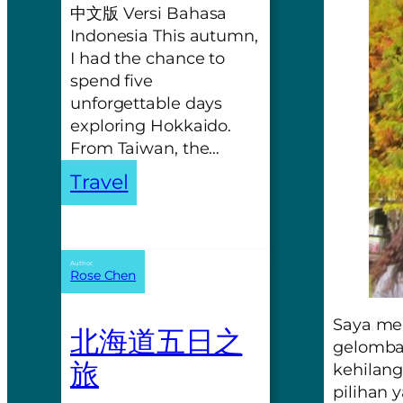
中文版 Versi Bahasa
Indonesia This autumn,
I had the chance to
spend five
unforgettable days
exploring Hokkaido.
From Taiwan, the…
Travel
Author:
Rose Chen
Saya men
北海道五日之
gelomba
旅
kehilang
pilihan 