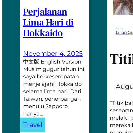
Perjalanan
Lima Hari di
Hokkaido
Author:
Lilian 
Tit
November 4, 2025
中文版 English Version
Musim gugur tahun ini,
saya berkesempatan
menjelajahi Hokkaido
Augus
selama lima hari. Dari
Taiwan, penerbangan
“Titik 
menuju Sapporo
seseora
hanya…
melalui
Travel
mereka b
menginsp