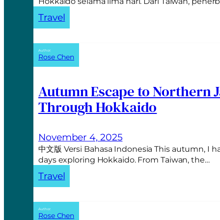
Hokkaido selama lima hari. Dari Taiwan, pen
Travel
Author:
Rose Chen
Autumn Escape to Northern J
Through Hokkaido
November 4, 2025
中文版 Versi Bahasa Indonesia This autumn, I ha
days exploring Hokkaido. From Taiwan, the…
Travel
Author:
Rose Chen