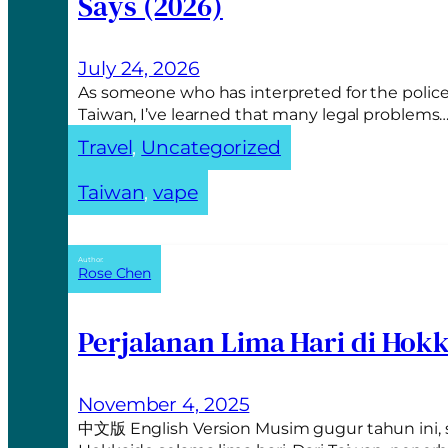
Says (2026)
n
a
t
July 24, 2026
i
As someone who has interpreted for the police
v
Taiwan, I’ve learned that many legal problems
e
Travel
, 
Uncategorized
:
Taiwan
, 
vape
Author:
Rose Chen
Perjalanan Lima Hari di Hok
November 4, 2025
中文版 English Version Musim gugur tahun ini,