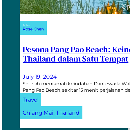
Author:
Rose Chen
Pesona Pang Pao Beach: Kei
Thailand dalam Satu Tempat
July 19, 2024
Setelah menikmati keindahan Dantewada Waterf
Pang Pao Beach, sekitar 15 menit perjalanan 
Travel
Chiang Mai
, 
Thailand