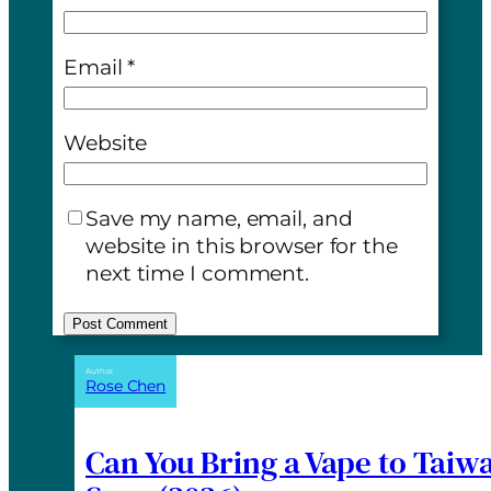
Email
*
Website
Save my name, email, and
website in this browser for the
next time I comment.
A
Author:
Rose Chen
l
t
e
Can You Bring a Vape to Taiw
r