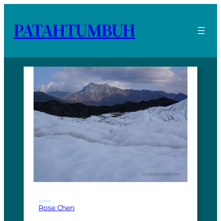
PATAHTUMBUH
Author:
Rose Chen