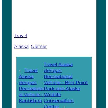
Travel
Alaska
Gletser
Travel Alaska
←
Travel
dengan
Alaska
Recreational
dengan
Vehicle – Bird Point
Recreation
Park dan Alaska
al Vehicle –
Wildlife
Kantishna
Conservation
Center
→